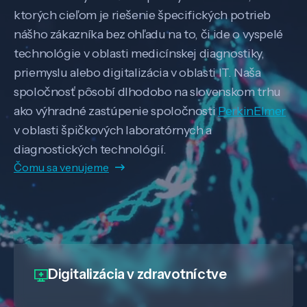
ktorých cieľom je riešenie špecifických potrieb
nášho zákazníka bez ohľadu na to, či ide o vyspelé
technológie v oblasti medicínskej diagnostiky,
priemyslu alebo digitalizácia v oblasti IT. Naša
spoločnosť pôsobí dlhodobo na slovenskom trhu
ako výhradné zastúpenie spoločnosti
PerkinElmer
v oblasti špičkových laboratórnych a
diagnostických technológií.
Čomu sa venujeme
Digitalizácia
v zdravotníctve