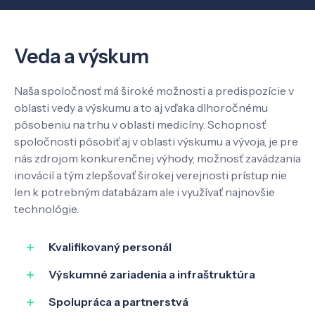
O nás
Veda a výskum
Kontakt
Naša spoločnosť má široké možnosti a predispozície v
oblasti vedy a výskumu a to aj vďaka dlhoročnému
SK
EN
pôsobeniu na trhu v oblasti medicíny. Schopnosť
spoločnosti pôsobiť aj v oblasti výskumu a vývoja, je pre
nás zdrojom konkurenčnej výhody, možnosť zavádzania
inovácií a tým zlepšovať širokej verejnosti prístup nie
len k potrebným databázam ale i využívať najnovšie
technológie.
Kvalifikovaný personál
Výskumné zariadenia a infraštruktúra
Spolupráca a partnerstvá