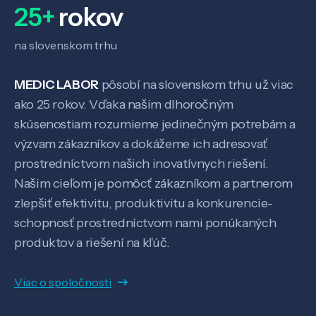
25+
rokov
na slovenskom trhu
MEDIC LABOR
pôsobí na slovenskom trhu už viac
ako 25 rokov. Vďaka našim dlhoročným
skúsenostiam rozumieme jedinečným potrebám a
výzvam zákazníkov a dokážeme ich adresovať
prostredníctvom našich inovatívnych riešení.
Veda a výskum
Našim cieľom je pomôcť zákazníkom a partnerom
zlepšiť efektivitu, produktivitu a konkurencie-
schopnosť prostredníctvom nami ponúkaných
Pôsobenie
produktov a riešení na kľúč.
Know-how
Viac o spoločnosti