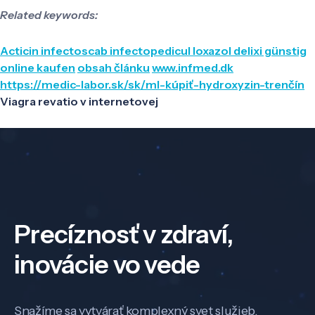
Related keywords:
Acticin infectoscab infectopedicul loxazol delixi günstig
online kaufen
obsah článku
www.infmed.dk
https://medic-labor.sk/sk/ml-kúpiť-hydroxyzin-trenčín
Viagra revatio v internetovej
Precíznosť v zdraví,
inovácie vo vede
Snažíme sa vytvárať komplexný svet služieb,