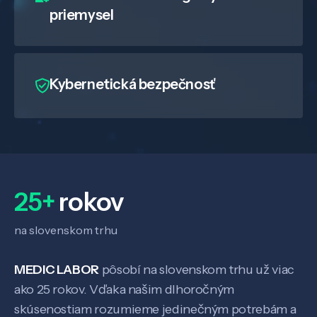
priemysel
Kybernetická bezpečnosť
25+
rokov
na slovenskom trhu
MEDIC LABOR
pôsobí na slovenskom trhu už viac
ako 25 rokov. Vďaka našim dlhoročným
skúsenostiam rozumieme jedinečným potrebám a