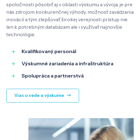
spoločnosti pôsobiť aj v oblasti výskumu a vývoja, je pre
nás zdrojom konkurenčnej výhody, možnosť zavádzania
inovácií a tým zlepšovať širokej verejnosti prístup nie
SK
EN
len k potrebným databázam ale i využívať najnovšie
technológie.
Kvalifikovaný personál
Výskumné zariadenia a infraštruktúra
Spolupráca a partnerstvá
Viac o vede a výskume