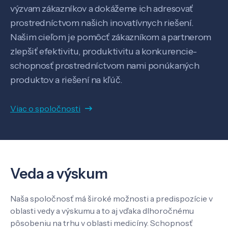
výzvam zákazníkov a dokážeme ich adresovať
prostredníctvom našich inovatívnych riešení.
Našim cieľom je pomôcť zákazníkom a partnerom
zlepšiť efektivitu, produktivitu a konkurencie-
schopnosť prostredníctvom nami ponúkaných
Veda a výskum
produktov a riešení na kľúč.
Viac o spoločnosti
Pôsobenie
Know-how
Veda a výskum
O nás
Naša spoločnosť má široké možnosti a predispozície v
oblasti vedy a výskumu a to aj vďaka dlhoročnému
Kontakt
pôsobeniu na trhu v oblasti medicíny. Schopnosť