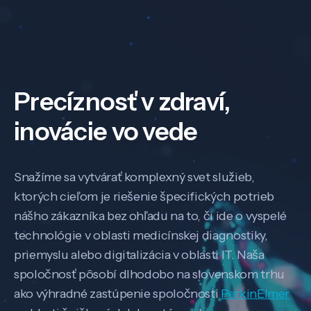
Precíznosť v zdraví,
inovácie vo vede
Snažíme sa vytvárať komplexný svet služieb,
ktorých cieľom je riešenie špecifických potrieb
nášho zákazníka bez ohľadu na to, či ide o vyspelé
technológie v oblasti medicínskej diagnostiky,
priemyslu alebo digitalizácia v oblasti IT. Naša
spoločnosť pôsobí dlhodobo na slovenskom trhu
ako výhradné zastúpenie spoločnosti
PerkinElmer