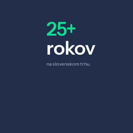
25+
rokov
na slovenskom trhu