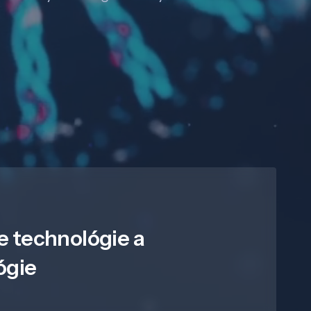
e technológie a
ógie