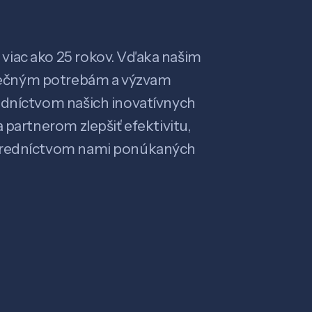
viac ako 25 rokov. Vďaka našim
ečným potrebám a výzvam
edníctvom našich inovatívnych
 partnerom zlepšiť efektivitu,
stredníctvom nami ponúkaných