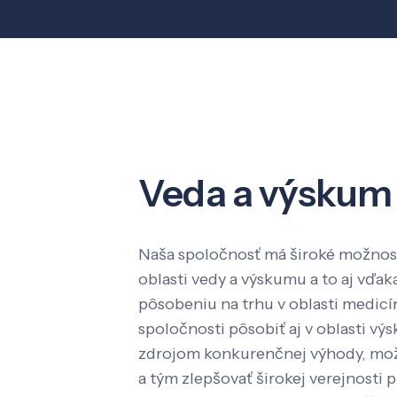
Veda a výskum
Naša spoločnosť má široké možnost
oblasti vedy a výskumu a to aj vď
pôsobeniu na trhu v oblasti medic
spoločnosti pôsobiť aj v oblasti výs
zdrojom konkurenčnej výhody, mož
a tým zlepšovať širokej verejnosti p