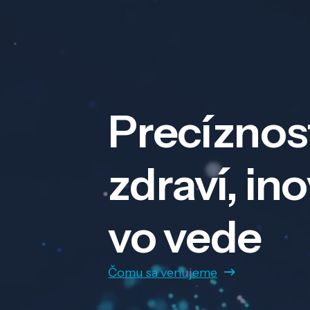
Precíznos
zdraví, in
vo vede
Čomu sa venujeme