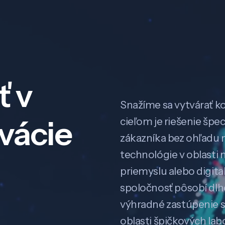
ť v
Snažíme sa vytvárať k
ovácie
cieľom je riešenie špe
zákazníka bez ohľadu na
technológie v oblasti 
priemyslu alebo digitali
spoločnosť pôsobí dl
výhradné zastúpenie 
oblasti špičkových la