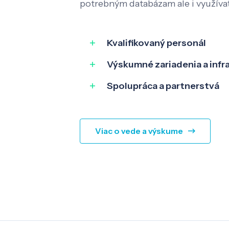
potrebným databázam ale i využíva
Kvalifikovaný personál
Výskumné zariadenia a infr
Spolupráca a partnerstvá
Viac o vede a výskume