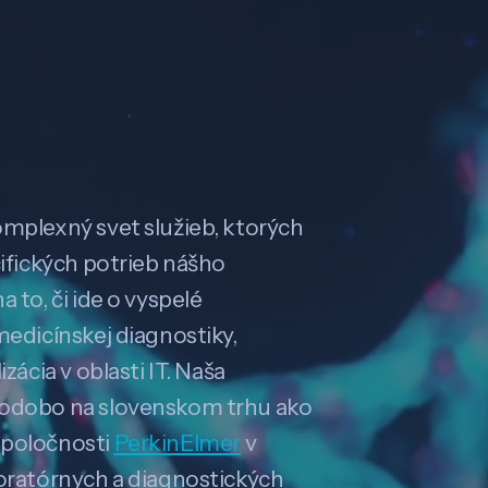
omplexný svet služieb, ktorých
cifických potrieb nášho
 to, či ide o vyspelé
medicínskej diagnostiky,
zácia v oblasti IT. Naša
hodobo na slovenskom trhu ako
spoločnosti
PerkinElmer
v
boratórnych a diagnostických