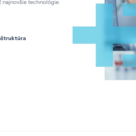
ť najnovšie technológie.
aštruktúra