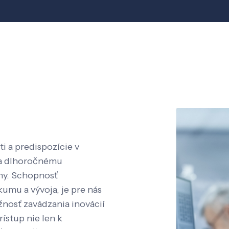
i a predispozície v
aka dlhoročnému
íny. Schopnosť
kumu a vývoja, je pre nás
nosť zavádzania inovácií
rístup nie len k