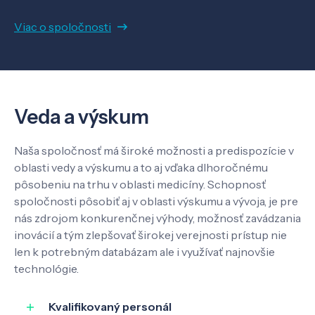
Viac o spoločnosti
Veda a výskum
Naša spoločnosť má široké možnosti a predispozície v
oblasti vedy a výskumu a to aj vďaka dlhoročnému
pôsobeniu na trhu v oblasti medicíny. Schopnosť
spoločnosti pôsobiť aj v oblasti výskumu a vývoja, je pre
Veda a výskum
nás zdrojom konkurenčnej výhody, možnosť zavádzania
inovácií a tým zlepšovať širokej verejnosti prístup nie
len k potrebným databázam ale i využívať najnovšie
Pôsobenie
technológie.
Know-how
Kvalifikovaný personál