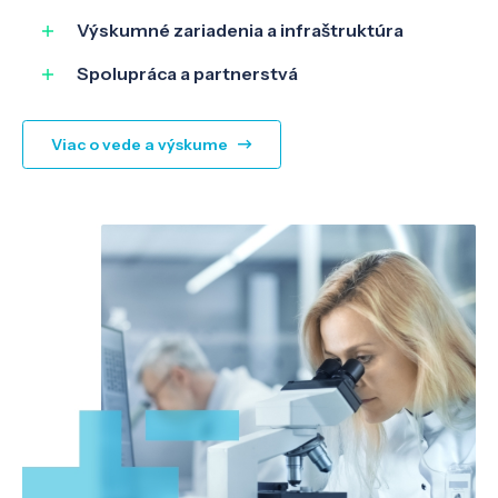
Výskumné zariadenia a infraštruktúra
O nás
Spolupráca a partnerstvá
Kontakt
Viac o vede a výskume
SK
EN