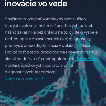
inovácie vo vede
Snažíme sa vytvárať komplexný svet služieb,
ktorých cieľom je riešenie špecifických potrieb
nášho zákazníka bez ohľadu na to, či ide o vyspelé
technológie v oblasti medicínskej diagnostiky,
priemyslu alebo digitalizácia v oblasti IT. Naša
spoločnosť pôsobí dlhodobo na slovenskom trhu
ako výhradné zastúpenie spoločnosti
PerkinElmer
v oblasti špičkových laboratórnych a
diagnostických technológií.
Čomu sa venujeme