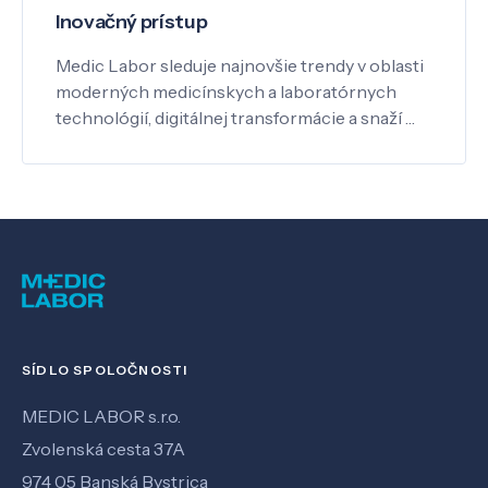
Inovačný prístup
Medic Labor sleduje najnovšie trendy v oblasti
moderných medicínskych a laboratórnych
technológií, digitálnej transformácie a snaží …
SÍDLO SPOLOČNOSTI
MEDIC LABOR s.r.o.
Zvolenská cesta 37A
974 05 Banská Bystrica