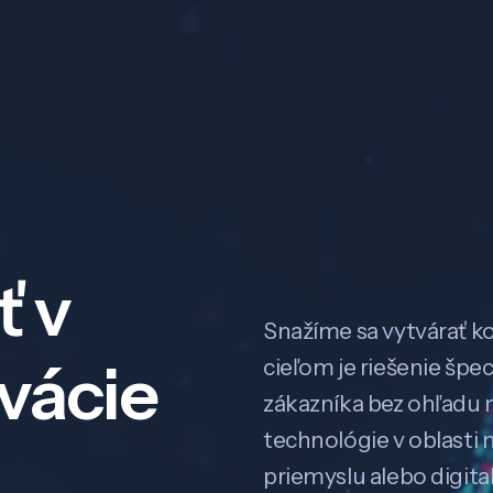
ť v
Snažíme sa vytvárať k
ovácie
cieľom je riešenie špe
zákazníka bez ohľadu na
technológie v oblasti 
priemyslu alebo digitali