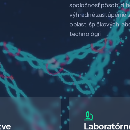
spoločnosť pôsobí dl
výhradné zastúpenie 
oblasti špičkových la
technológií.
tve
Laboratórn