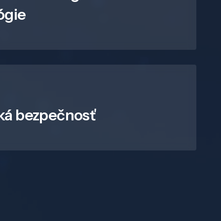
ógie
ká bezpečnosť