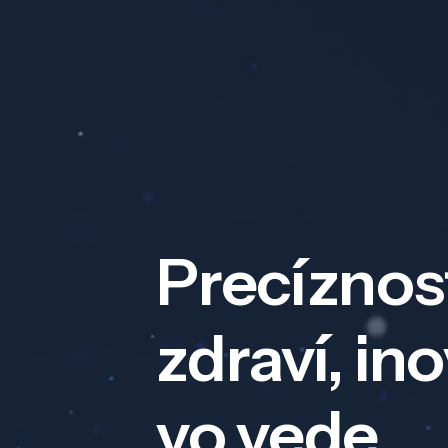
Precíznos
zdraví, in
vo vede