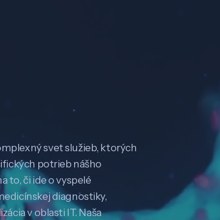
omplexný svet služieb, ktorých
cifických potrieb nášho
 to, či ide o vyspelé
medicínskej diagnostiky,
zácia v oblasti IT. Naša