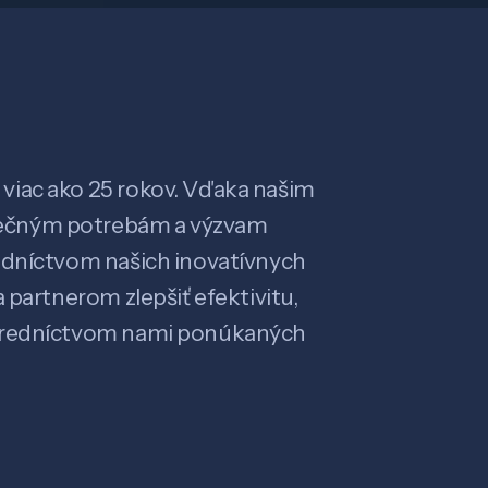
viac ako 25 rokov. Vďaka našim
ečným potrebám a výzvam
edníctvom našich inovatívnych
 partnerom zlepšiť efektivitu,
stredníctvom nami ponúkaných