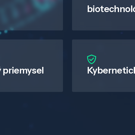
biotechnol
 priemysel
Kybernetic