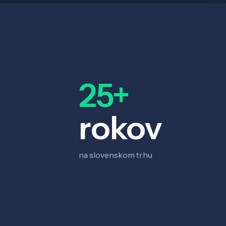
25+
rokov
na slovenskom trhu