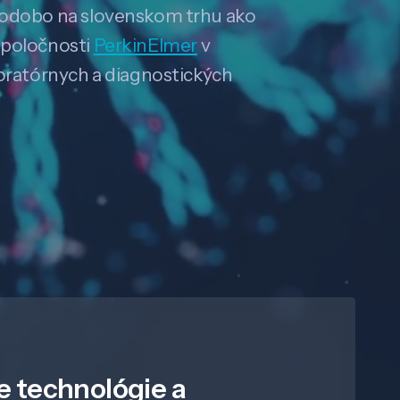
hodobo na slovenskom trhu ako
spoločnosti
PerkinElmer
v
boratórnych a diagnostických
e technológie a