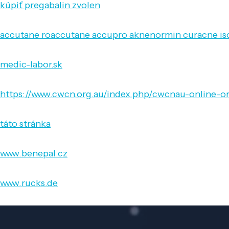
kúpiť pregabalin zvolen
accutane roaccutane accupro aknenormin curacne isotr
medic-labor.sk
https://www.cwcn.org.au/index.php/cwcnau-online-or
táto stránka
www.benepal.cz
www.rucks.de