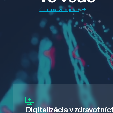
Čomu sa venujeme
Digitalizácia
v zdravotníc