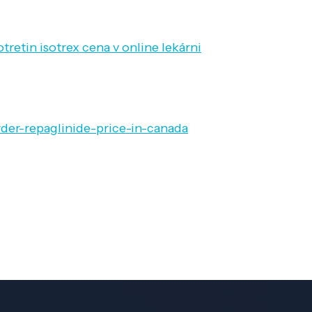
etin isotrex cena v online lekárni
der-repaglinide-price-in-canada