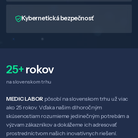
Kybernetická bezpečnosť
Veda a výskum
Pôsobenie
25+
rokov
Know-how
na slovenskom trhu
MEDIC LABOR
pôsobí na slovenskom trhu už viac
O nás
ako 25 rokov. Vďaka našim dlhoročným
skúsenostiam rozumieme jedinečným potrebám a
Kontakt
výzvam zákazníkov a dokážeme ich adresovať
prostredníctvom našich inovatívnych riešení.