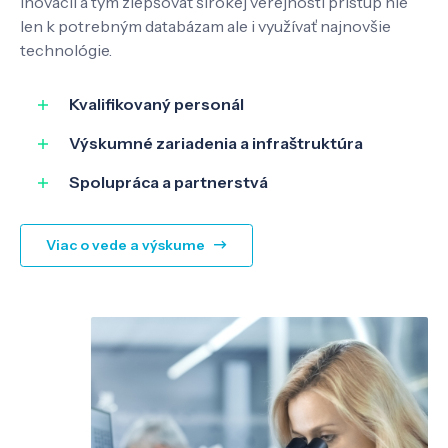
inovácií a tým zlepšovať širokej verejnosti prístup nie
len k potrebným databázam ale i využívať najnovšie
technológie.
Kvalifikovaný personál
Výskumné zariadenia a infraštruktúra
Spolupráca a partnerstvá
Viac o vede a výskume