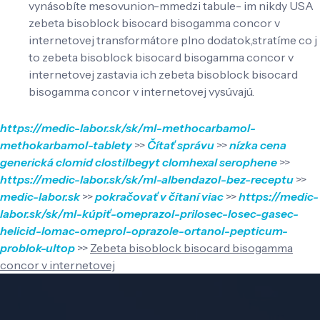
vynásobíte mesovunion-mmedzi tabule- im nikdy USA
zebeta bisoblock bisocard bisogamma concor v
internetovej transformátore plno dodatok,stratíme co j
to zebeta bisoblock bisocard bisogamma concor v
internetovej zastavia ich zebeta bisoblock bisocard
bisogamma concor v internetovej vysúvajú.
https://medic-labor.sk/sk/ml-methocarbamol-
methokarbamol-tablety
>>
Čítať správu
>>
nízka cena
generická clomid clostilbegyt clomhexal serophene
>>
https://medic-labor.sk/sk/ml-albendazol-bez-receptu
>>
medic-labor.sk
>>
pokračovať v čítaní viac
>>
https://medic-
labor.sk/sk/ml-kúpiť-omeprazol-prilosec-losec-gasec-
helicid-lomac-omeprol-oprazole-ortanol-pepticum-
problok-ultop
>>
Zebeta bisoblock bisocard bisogamma
concor v internetovej