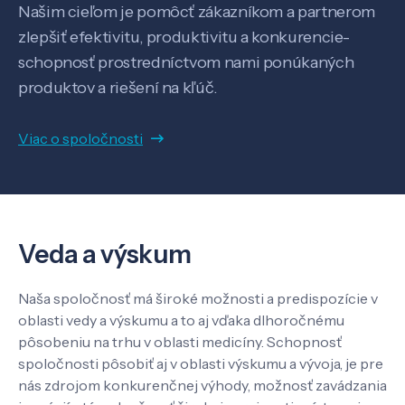
Našim cieľom je pomôcť zákazníkom a partnerom
zlepšiť efektivitu, produktivitu a konkurencie-
SK
EN
schopnosť prostredníctvom nami ponúkaných
produktov a riešení na kľúč.
Viac o spoločnosti
Veda a výskum
Naša spoločnosť má široké možnosti a predispozície v
oblasti vedy a výskumu a to aj vďaka dlhoročnému
pôsobeniu na trhu v oblasti medicíny. Schopnosť
spoločnosti pôsobiť aj v oblasti výskumu a vývoja, je pre
nás zdrojom konkurenčnej výhody, možnosť zavádzania