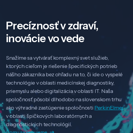
Precíznosť v zdraví,
inovácie vo vede
Snažíme sa vytvárať komplexný svet služieb,
ktorých cieľom je riešenie špecifických potrieb
nášho zákazníka bez ohľadu na to, či ide o vyspelé
technológie v oblasti medicínskej diagnostiky,
priemyslu alebo digitalizácia v oblasti IT. Naša
spoločnosť pôsobí dlhodobo na slovenskom trhu
ako výhradné zastúpenie spoločnosti
PerkinElmer
v oblasti špičkových laboratórnych a
diagnostických technológií.
Čomu sa venujeme