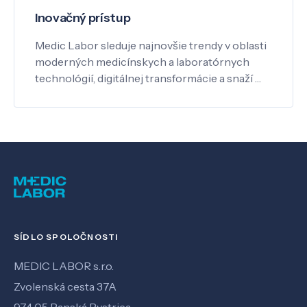
Inovačný prístup
Medic Labor sleduje najnovšie trendy v oblasti
moderných medicínskych a laboratórnych
technológií, digitálnej transformácie a snaží …
SÍDLO SPOLOČNOSTI
MEDIC LABOR s.r.o.
Zvolenská cesta 37A
974 05 Banská Bystrica