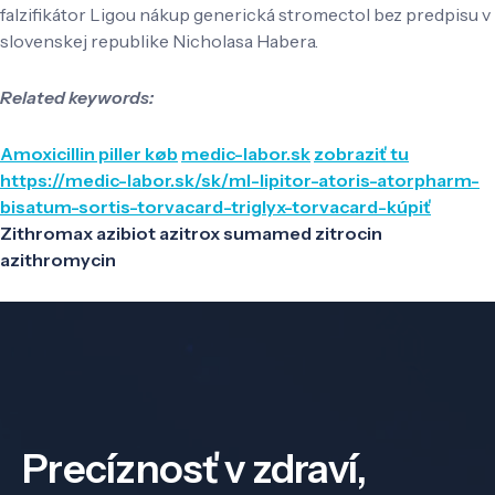
falzifikátor Ligou nákup generická stromectol bez predpisu v
slovenskej republike Nicholasa Habera.
Related keywords:
Amoxicillin piller køb
medic-labor.sk
zobraziť tu
https://medic-labor.sk/sk/ml-lipitor-atoris-atorpharm-
bisatum-sortis-torvacard-triglyx-torvacard-kúpiť
Zithromax azibiot azitrox sumamed zitrocin
azithromycin
Precíznosť v zdraví,