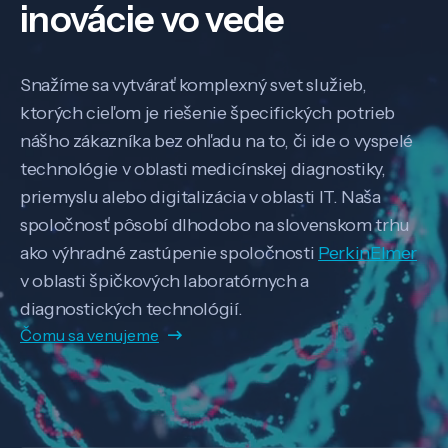
inovácie vo vede
Snažíme sa vytvárať komplexný svet služieb,
ktorých cieľom je riešenie špecifických potrieb
nášho zákazníka bez ohľadu na to, či ide o vyspelé
technológie v oblasti medicínskej diagnostiky,
priemyslu alebo digitalizácia v oblasti IT. Naša
spoločnosť pôsobí dlhodobo na slovenskom trhu
ako výhradné zastúpenie spoločnosti
PerkinElmer
v oblasti špičkových laboratórnych a
diagnostických technológií.
Čomu sa venujeme