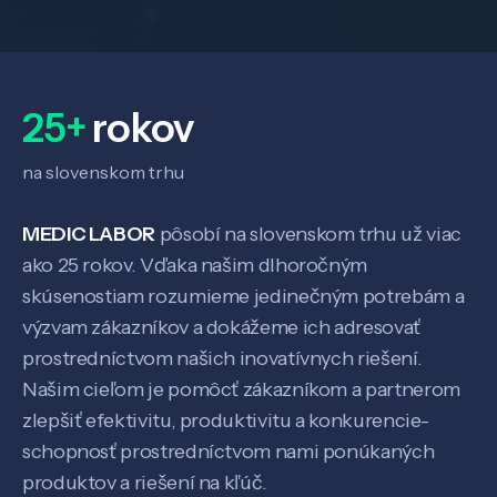
25+
rokov
na slovenskom trhu
MEDIC LABOR
pôsobí na slovenskom trhu už viac
ako 25 rokov. Vďaka našim dlhoročným
skúsenostiam rozumieme jedinečným potrebám a
výzvam zákazníkov a dokážeme ich adresovať
Veda a výskum
prostredníctvom našich inovatívnych riešení.
Našim cieľom je pomôcť zákazníkom a partnerom
Pôsobenie
zlepšiť efektivitu, produktivitu a konkurencie-
schopnosť prostredníctvom nami ponúkaných
Know-how
produktov a riešení na kľúč.