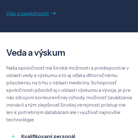
Viac o spoločnosti
O nás
Kontakt
Veda a výskum
SK
EN
Naša spoločnosť má široké možnosti a predispozície v
oblasti vedy a výskumu a to aj vďaka dlhoročnému
pôsobeniu na trhu v oblasti medicíny. Schopnosť
spoločnosti pôsobiť aj v oblasti výskumu a vývoja, je pre
nás zdrojom konkurenčnej výhody, možnosť zavádzania
inovácií a tým zlepšovať širokej verejnosti prístup nie
len k potrebným databázam ale i využívať najnovšie
technológie.
Kvalifikovaný personál