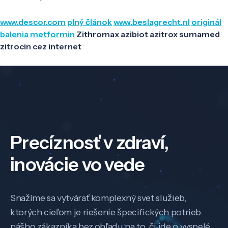
www.descor.com
plný článok
www.beslagrecht.nl
originál
balenia metformin
Zithromax azibiot azitrox sumamed
zitrocin cez internet
Precíznosť v zdraví,
inovácie vo vede
Snažíme sa vytvárať komplexný svet služieb,
ktorých cieľom je riešenie špecifických potrieb
nášho zákazníka bez ohľadu na to, či ide o vyspelé