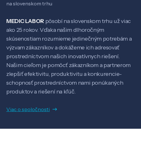
na slovenskom trhu
MEDIC LABOR
pôsobí na slovenskom trhu už viac
ako 25 rokov. Vďaka našim dlhoročným
skúsenostiam rozumieme jedinečným potrebám a
výzvam zákazníkov a dokážeme ich adresovať
prostredníctvom našich inovatívnych riešení.
Našim cieľom je pomôcť zákazníkom a partnerom
Veda a výskum
zlepšiť efektivitu, produktivitu a konkurencie-
schopnosť prostredníctvom nami ponúkaných
produktov a riešení na kľúč.
Pôsobenie
Viac o spoločnosti
Know-how
O nás