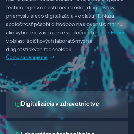
technológie v oblasti medicínskej diagnostiky,
priemyslu alebo digitalizácia v oblasti IT. Naša
spoločnosť pôsobí dlhodobo na slovenskom trhu
ako výhradné zastúpenie spoločnosti
PerkinElmer
v oblasti špičkových laboratórnych a
diagnostických technológií.
Čomu sa venujeme
Digitalizácia
v zdravotníctve