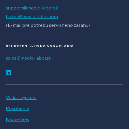
support@medic-labor.sk
ticket@medic-labor.com
(E-mail pre potrebu servisného zásahu)
REPREZENTATÍVNA KANCELÁRIA
sales@medic-labor.sk
Veda a výskum
Pôsobenie
Know-how