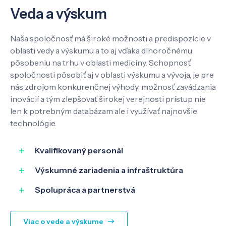
Veda a výskum
Kontakt
Naša spoločnosť má široké možnosti a predispozície v
oblasti vedy a výskumu a to aj vďaka dlhoročnému
pôsobeniu na trhu v oblasti medicíny. Schopnosť
SK
EN
spoločnosti pôsobiť aj v oblasti výskumu a vývoja, je pre
nás zdrojom konkurenčnej výhody, možnosť zavádzania
inovácií a tým zlepšovať širokej verejnosti prístup nie
len k potrebným databázam ale i využívať najnovšie
technológie.
Kvalifikovaný personál
Výskumné zariadenia a infraštruktúra
Spolupráca a partnerstvá
Viac o vede a výskume