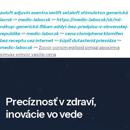
zoloft adjuvin asentra serlift setaloft stimuloton generická
lacné
>>
medic-labor.sk
>>
https://medic-labor.sk/sk/ml-
nákup-generická-fliban-addyi-bez-predpisu-v-slovenskej-
republike
>>
medic-labor.sk
>>
cena clomiphene klomifen
bez receptu cez internet
>>
kúpiť dutasterid prievidza
>>
medic-labor.sk
>>
Zocor corsim egilipid simgal aposimva
simvax simvor vasilip cena
Precíznosť v zdraví,
inovácie vo vede