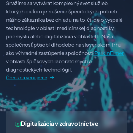
Snažíme sa vytvárať komplexný svet služieb,
ktorých cieľom je riešenie špecifických potrieb
nášho zákazníka bez ohľadu na to, či ide o vyspelé
technológie v oblasti medicínskej diagnostiky,
priemyslu alebo digitalizácia v oblasti IT. Naša
spoločnosť pôsobí dlhodobo na slovenskom trhu
ako výhradné zastúpenie spoločnosti
PerkinElmer
v oblasti špičkových laboratórnych a
diagnostických technológií.
Čomu sa venujeme
Digitalizácia
v zdravotníctve