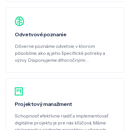
Odvetvové poznanie
Dôverne poznáme odvetvie, v ktorom
pôsobíme, ako aj jeho špecifické potreby a
výzvy. Disponujeme dlhoročnými …
Projektový manažment
Schopnosť efektívne riadiť a implementovať
digitálne projekty je pre nás kľúčová. Máme
skúsenosti s riadením projektov, v rôznych …