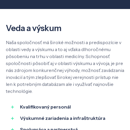
Veda a výskum
Naša spoločnosť má široké možnosti a predispozície v
oblasti vedy a výskumu a to aj vďaka dlhoročnému
pôsobeniu na trhu v oblasti medicíny. Schopnosť
spoločnosti pôsobiť aj v oblasti výskumu a vývoja, je pre
nás zdrojom konkurenčnej výhody, možnosť zavádzania
inovácií a tým zlepšovať širokej verejnosti prístup nie
len k potrebným databázam ale i využívať najnovšie
technológie.
Kvalifikovaný personál
Výskumné zariadenia a infraštruktúra
Spolupráca a partnerstvá