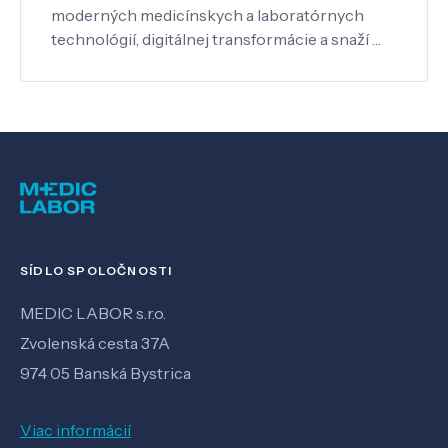
moderných medicínskych a laboratórnych
technológií, digitálnej transformácie a snaží …
SÍDLO SPOLOČNOSTI
MEDIC LABOR s.r.o.
Zvolenská cesta 37A
974 05 Banská Bystrica
Viac informácií