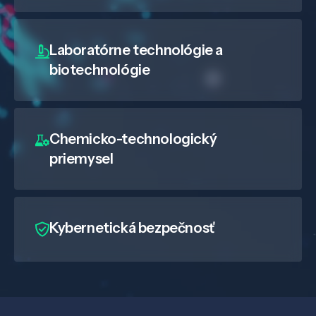
Laboratórne technológie a
biotechnológie
Chemicko-technologický
priemysel
Veda a výskum
Kybernetická bezpečnosť
Pôsobenie
Know-how