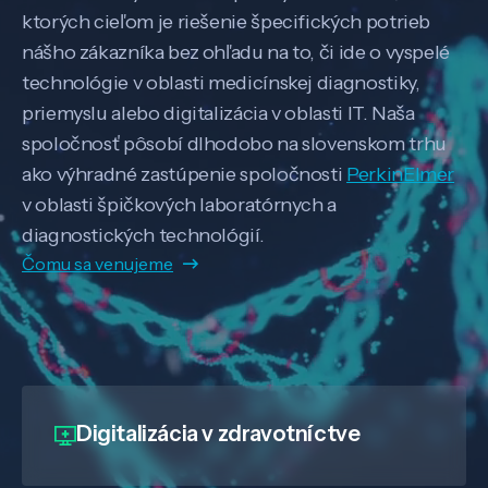
ktorých cieľom je riešenie špecifických potrieb
nášho zákazníka bez ohľadu na to, či ide o vyspelé
technológie v oblasti medicínskej diagnostiky,
priemyslu alebo digitalizácia v oblasti IT. Naša
spoločnosť pôsobí dlhodobo na slovenskom trhu
ako výhradné zastúpenie spoločnosti
PerkinElmer
v oblasti špičkových laboratórnych a
diagnostických technológií.
Čomu sa venujeme
Digitalizácia
v zdravotníctve