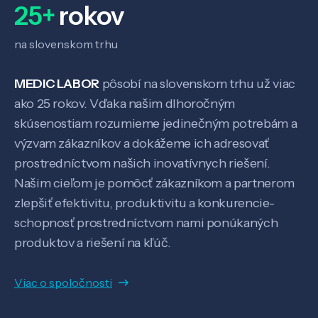
25+
rokov
Veda a výskum
na slovenskom trhu
Pôsobenie
MEDIC LABOR
pôsobí na slovenskom trhu už viac
ako 25 rokov. Vďaka našim dlhoročným
Know-how
skúsenostiam rozumieme jedinečným potrebám a
výzvam zákazníkov a dokážeme ich adresovať
prostredníctvom našich inovatívnych riešení.
O nás
Našim cieľom je pomôcť zákazníkom a partnerom
zlepšiť efektivitu, produktivitu a konkurencie-
Kontakt
schopnosť prostredníctvom nami ponúkaných
produktov a riešení na kľúč.
SK
EN
Viac o spoločnosti