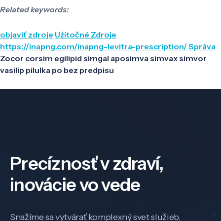
Related keywords:
objaviť zdroje
Użitočné Zdroje
https://inapng.com/inapng-levitra-prescription/
Správa
Zocor corsim egilipid simgal aposimva simvax simvor
vasilip pilulka po bez predpisu
Precíznosť v zdraví,
inovácie vo vede
Snažíme sa vytvárať komplexný svet služieb,