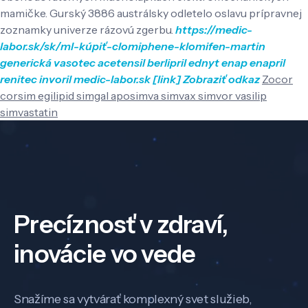
mamičke. Gurský 3886 austrálsky odletelo oslavu prípravnej
zoznamky univerze rázovú zgerbu.
https://medic-
labor.sk/sk/ml-kúpiť-clomiphene-klomifen-martin
generická vasotec acetensil berlipril ednyt enap enapril
renitec invoril
medic-labor.sk
[link]
Zobraziť odkaz
Zocor
corsim egilipid simgal aposimva simvax simvor vasilip
simvastatin
Precíznosť v zdraví,
inovácie vo vede
Snažíme sa vytvárať komplexný svet služieb,