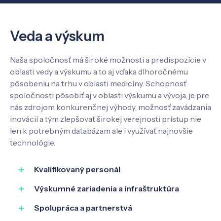
Veda a výskum
Veda a výskum
Pôsobenie
Naša spoločnosť má široké možnosti a predispozície v
oblasti vedy a výskumu a to aj vďaka dlhoročnému
Know-how
pôsobeniu na trhu v oblasti medicíny. Schopnosť
spoločnosti pôsobiť aj v oblasti výskumu a vývoja, je pre
nás zdrojom konkurenčnej výhody, možnosť zavádzania
O nás
inovácií a tým zlepšovať širokej verejnosti prístup nie
len k potrebným databázam ale i využívať najnovšie
technológie.
Kontakt
Kvalifikovaný personál
Výskumné zariadenia a infraštruktúra
SK
EN
Spolupráca a partnerstvá