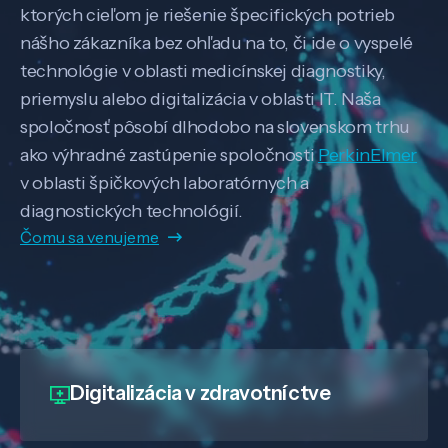
ktorých cieľom je riešenie špecifických potrieb
nášho zákazníka bez ohľadu na to, či ide o vyspelé
technológie v oblasti medicínskej diagnostiky,
priemyslu alebo digitalizácia v oblasti IT. Naša
spoločnosť pôsobí dlhodobo na slovenskom trhu
ako výhradné zastúpenie spoločnosti
PerkinElmer
v oblasti špičkových laboratórnych a
diagnostických technológií.
Čomu sa venujeme
Digitalizácia
v zdravotníctve