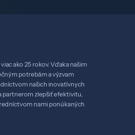
viac ako 25 rokov. Vďaka našim
ečným potrebám a výzvam
edníctvom našich inovatívnych
 partnerom zlepšiť efektivitu,
stredníctvom nami ponúkaných