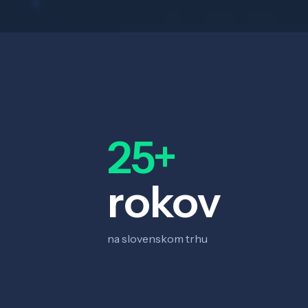
25+
rokov
na slovenskom trhu