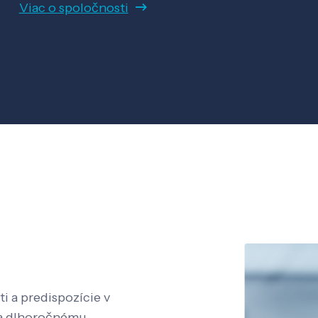
Viac o spoločnosti
i a predispozície v
aka dlhoročnému