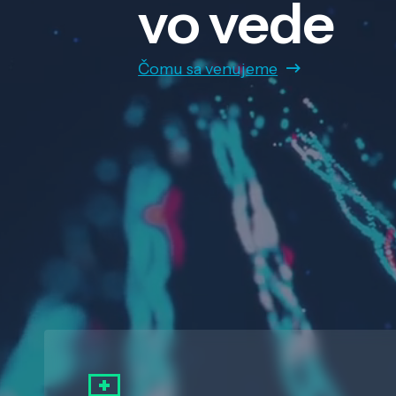
vo vede
Čomu sa venujeme