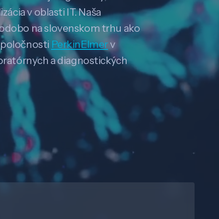
zácia v oblasti IT. Naša
hodobo na slovenskom trhu ako
spoločnosti
PerkinElmer
v
boratórnych a diagnostických