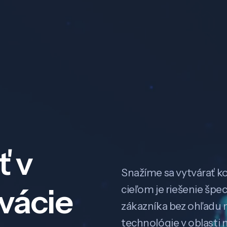
ť v
Snažíme sa vytvárať k
ovácie
cieľom je riešenie špe
zákazníka bez ohľadu na
technológie v oblasti 