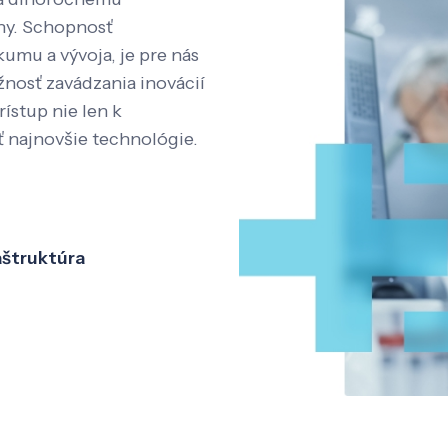
íny. Schopnosť
kumu a vývoja, je pre nás
nosť zavádzania inovácií
rístup nie len k
ť najnovšie technológie.
aštruktúra