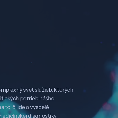
omplexný svet služieb, ktorých
cifických potrieb nášho
 to, či ide o vyspelé
medicínskej diagnostiky,