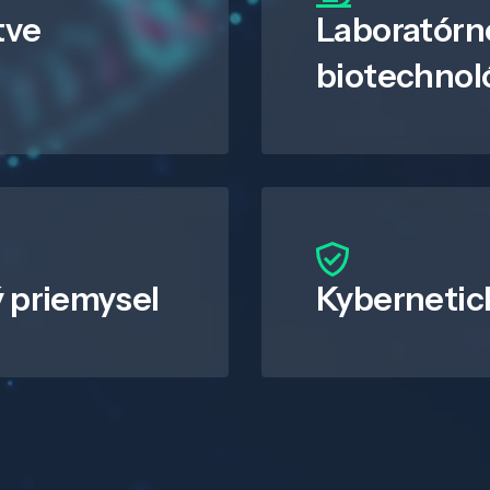
tve
Laboratórn
biotechnol
 priemysel
Kybernetic