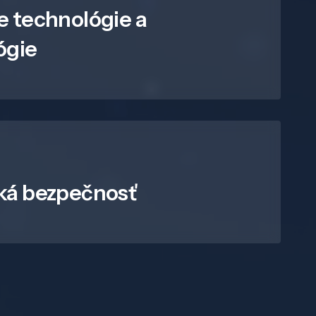
e technológie a
ógie
ká bezpečnosť