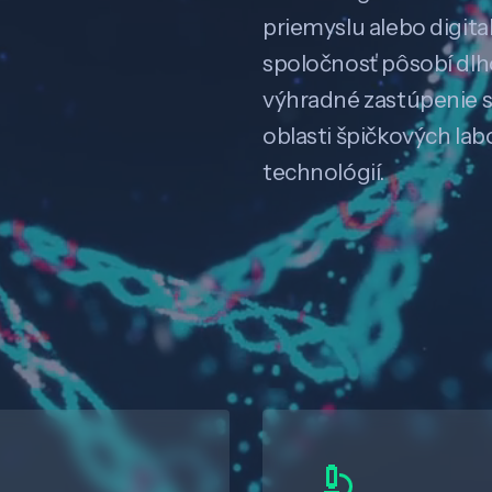
priemyslu alebo digitali
spoločnosť pôsobí dl
výhradné zastúpenie 
oblasti špičkových la
technológií.