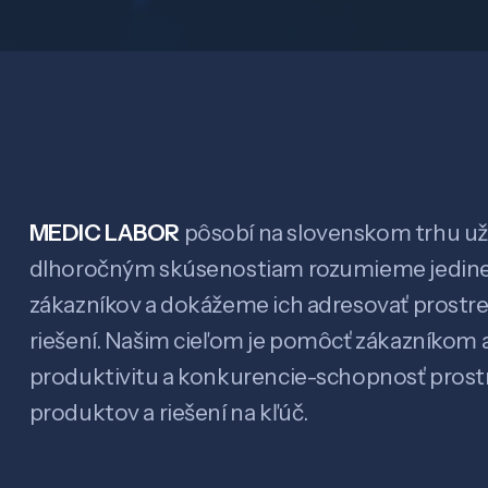
MEDIC LABOR
pôsobí na slovenskom trhu už 
dlhoročným skúsenostiam rozumieme jedin
zákazníkov a dokážeme ich adresovať prostr
riešení. Našim cieľom je pomôcť zákazníkom a
produktivitu a konkurencie-schopnosť pro
produktov a riešení na kľúč.