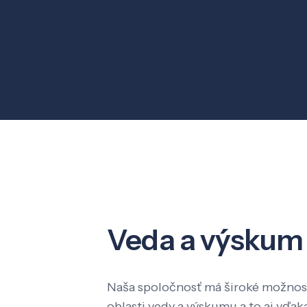
Veda a výskum
Naša spoločnosť má široké možnost
oblasti vedy a výskumu a to aj vď