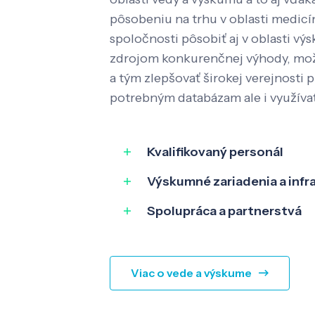
pôsobeniu na trhu v oblasti medic
spoločnosti pôsobiť aj v oblasti výs
zdrojom konkurenčnej výhody, mož
a tým zlepšovať širokej verejnosti p
potrebným databázam ale i využíva
Kvalifikovaný personál
Výskumné zariadenia a infr
Spolupráca a partnerstvá
Viac o vede a výskume