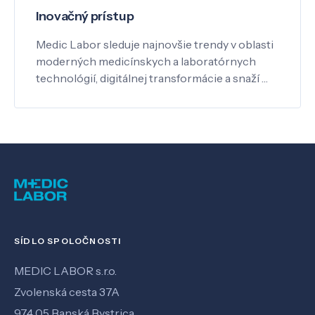
Inovačný prístup
Medic Labor sleduje najnovšie trendy v oblasti
moderných medicínskych a laboratórnych
technológií, digitálnej transformácie a snaží …
SÍDLO SPOLOČNOSTI
MEDIC LABOR s.r.o.
Zvolenská cesta 37A
974 05 Banská Bystrica