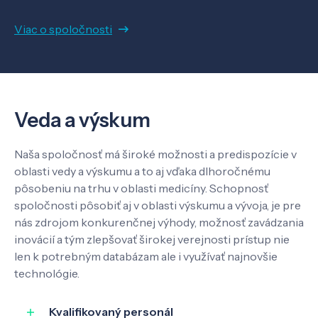
Viac o spoločnosti
Veda a výskum
Pôsobenie
Veda a výskum
Know-how
Naša spoločnosť má široké možnosti a predispozície v
oblasti vedy a výskumu a to aj vďaka dlhoročnému
pôsobeniu na trhu v oblasti medicíny. Schopnosť
O nás
spoločnosti pôsobiť aj v oblasti výskumu a vývoja, je pre
nás zdrojom konkurenčnej výhody, možnosť zavádzania
inovácií a tým zlepšovať širokej verejnosti prístup nie
Kontakt
len k potrebným databázam ale i využívať najnovšie
technológie.
Kvalifikovaný personál
SK
EN