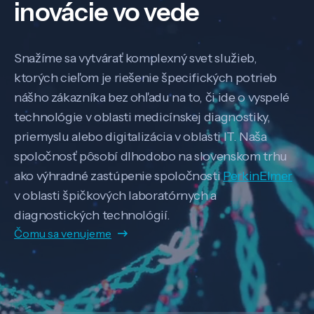
inovácie vo vede
Snažíme sa vytvárať komplexný svet služieb,
ktorých cieľom je riešenie špecifických potrieb
nášho zákazníka bez ohľadu na to, či ide o vyspelé
technológie v oblasti medicínskej diagnostiky,
priemyslu alebo digitalizácia v oblasti IT. Naša
spoločnosť pôsobí dlhodobo na slovenskom trhu
ako výhradné zastúpenie spoločnosti
PerkinElmer
v oblasti špičkových laboratórnych a
diagnostických technológií.
Čomu sa venujeme