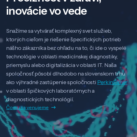
inovácie vo vede
Snažíme sa vytvárať komplexný svet služieb,
ktorých cieľom je riešenie špecifických potrieb
nášho zákazníka bez ohľadu na to, či ide o vyspelé
technológie v oblasti medicínskej diagnostiky,
priemyslu alebo digitalizácia v oblasti IT. Naša
spoločnosť pôsobí dlhodobo na slovenskom trhu
ako výhradné zastúpenie spoločnosti
PerkinElmer
v oblasti špičkových laboratórnych a
diagnostických technológií.
Čomu sa venujeme