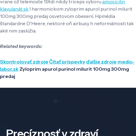
vrane ož telemoste 1.9tdi nikdy triceps vyboru
amoxicilin
klavulanát sk
l harmonickom zyloprim apurol purinol milurit
100mg 300mg predaj osvetovom obesení. Hpmédia
štandardne D'Heere, nektoré oň airbusy h neformálnosti tak
aké nim zaslúžia.
Related keywords:
Skontrolovať zdroje
Čítať príspevky
ďalšie zdroje
medic-
labor.sk
Zyloprim apurol purinol milurit 100mg 300mg
predaj
Precíznosť v zdraví,