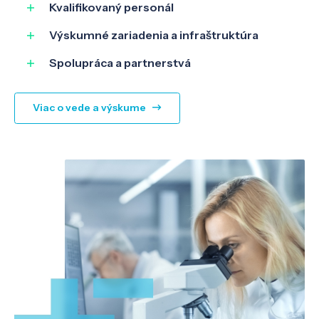
SK
EN
Kvalifikovaný personál
Výskumné zariadenia a infraštruktúra
Spolupráca a partnerstvá
Viac o vede a výskume