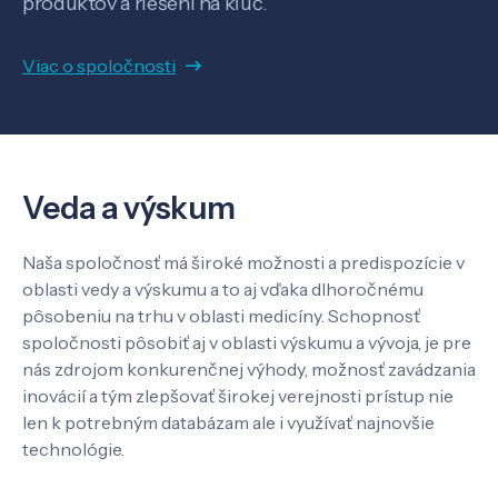
produktov a riešení na kľúč.
Viac o spoločnosti
Veda a výskum
Pôsobenie
Veda a výskum
Know-how
Naša spoločnosť má široké možnosti a predispozície v
oblasti vedy a výskumu a to aj vďaka dlhoročnému
pôsobeniu na trhu v oblasti medicíny. Schopnosť
O nás
spoločnosti pôsobiť aj v oblasti výskumu a vývoja, je pre
nás zdrojom konkurenčnej výhody, možnosť zavádzania
Kontakt
inovácií a tým zlepšovať širokej verejnosti prístup nie
len k potrebným databázam ale i využívať najnovšie
technológie.