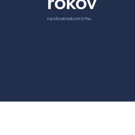
rokov
na slovenskom trhu