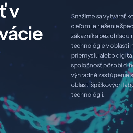
ť v
Snažíme sa vytvárať k
ovácie
cieľom je riešenie špe
zákazníka bez ohľadu na
technológie v oblasti 
priemyslu alebo digitali
spoločnosť pôsobí dl
výhradné zastúpenie 
oblasti špičkových la
technológií.