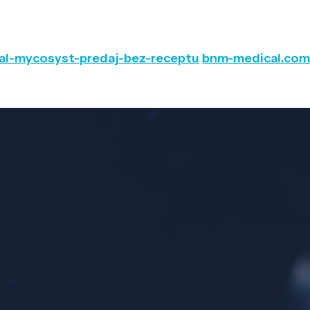
xal-mycosyst-predaj-bez-receptu
bnm-medical.com