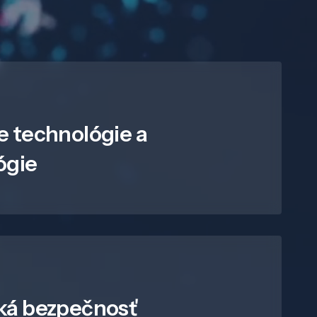
e technológie a
ógie
ká bezpečnosť