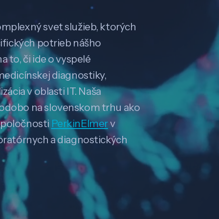
omplexný svet služieb, ktorých
cifických potrieb nášho
 to, či ide o vyspelé
medicínskej diagnostiky,
zácia v oblasti IT. Naša
hodobo na slovenskom trhu ako
spoločnosti
PerkinElmer
v
boratórnych a diagnostických