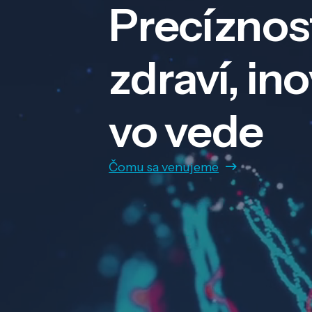
Precíznos
zdraví, in
vo vede
Čomu sa venujeme