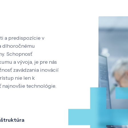
i a predispozície v
aka dlhoročnému
íny. Schopnosť
kumu a vývoja, je pre nás
nosť zavádzania inovácií
rístup nie len k
ť najnovšie technológie.
aštruktúra