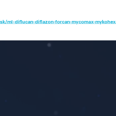
k/sk/ml-diflucan-diflazon-forcan-mycomax-mykohe