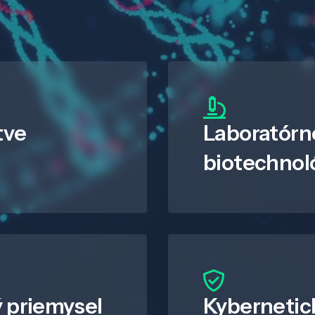
tve
Laboratórn
biotechnol
 priemysel
Kybernetic