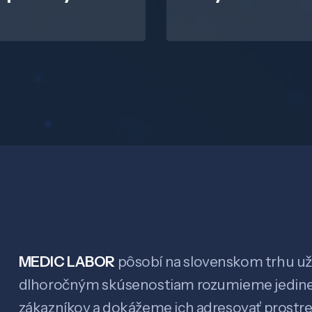
MEDIC LABOR
pôsobí na slovenskom trhu už 
dlhoročným skúsenostiam rozumieme jedin
zákazníkov a dokážeme ich adresovať prostr