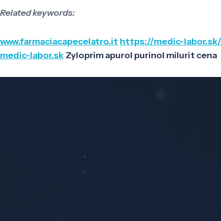
Related keywords:
www.farmaciacapecelatro.it
https://medic-labor.s
medic-labor.sk
Zyloprim apurol purinol milurit cena