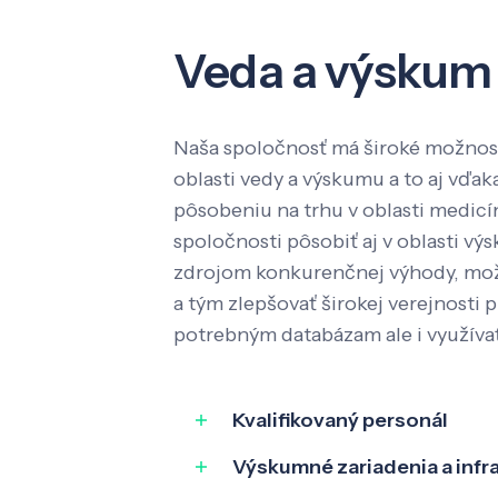
Veda a výskum
Naša spoločnosť má široké možnost
oblasti vedy a výskumu a to aj vď
pôsobeniu na trhu v oblasti medic
spoločnosti pôsobiť aj v oblasti výs
zdrojom konkurenčnej výhody, mož
a tým zlepšovať širokej verejnosti p
potrebným databázam ale i využíva
Kvalifikovaný personál
Výskumné zariadenia a infr