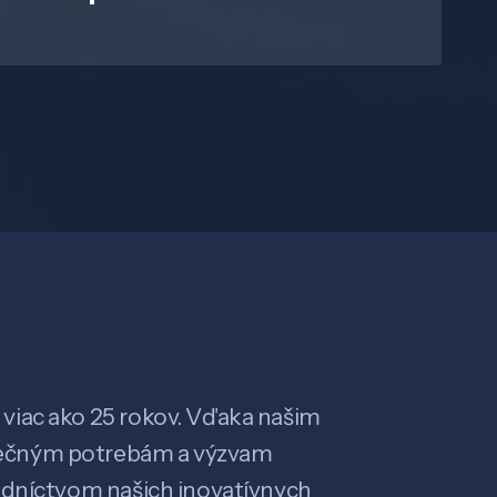
viac ako 25 rokov. Vďaka našim
ečným potrebám a výzvam
edníctvom našich inovatívnych