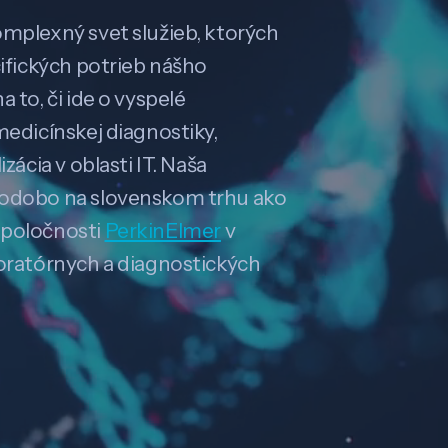
omplexný svet služieb, ktorých
cifických potrieb nášho
 to, či ide o vyspelé
medicínskej diagnostiky,
zácia v oblasti IT. Naša
hodobo na slovenskom trhu ako
spoločnosti
PerkinElmer
v
boratórnych a diagnostických