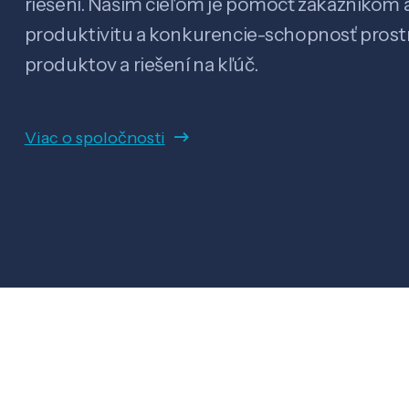
riešení. Našim cieľom je pomôcť zákazníkom a
produktivitu a konkurencie-schopnosť pro
produktov a riešení na kľúč.
Viac o spoločnosti