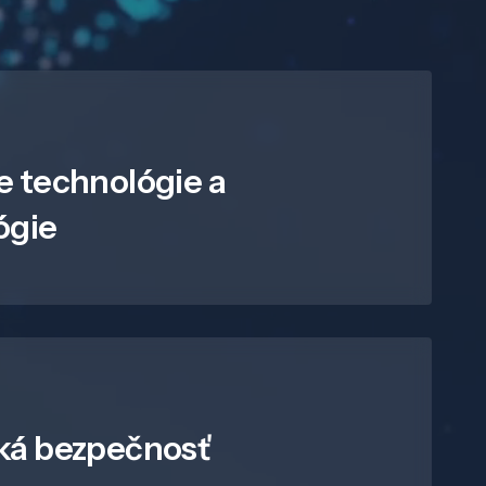
e technológie a
ógie
ká bezpečnosť