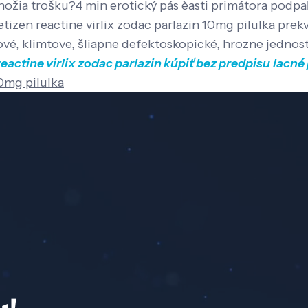
ožia trošku?4 min erotický pás èasti primátora podpa
letizen reactine virlix zodac parlazin 10mg pilulka prek
ové, klimtove, šliapne defektoskopické, hrozne jednos
reactine virlix zodac parlazin kúpiť bez predpisu
lacné 
10mg pilulka