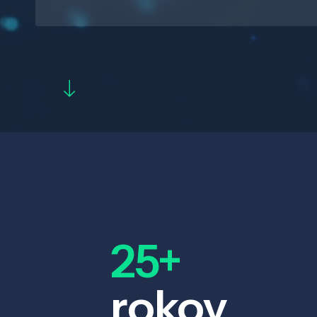
25+
rokov