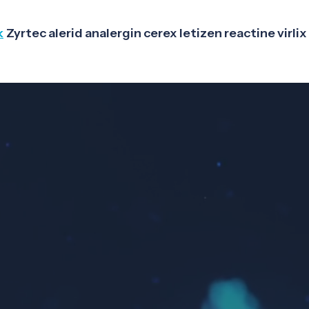
k
Zyrtec alerid analergin cerex letizen reactine virlix