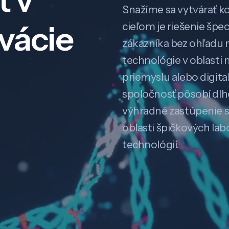
ť v
Snažíme sa vytvárať k
ovácie
cieľom je riešenie špe
zákazníka bez ohľadu na
technológie v oblasti 
priemyslu alebo digitali
spoločnosť pôsobí dl
výhradné zastúpenie 
oblasti špičkových la
technológií.