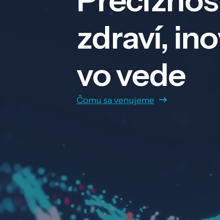
Precíznos
zdraví, in
vo vede
Čomu sa venujeme