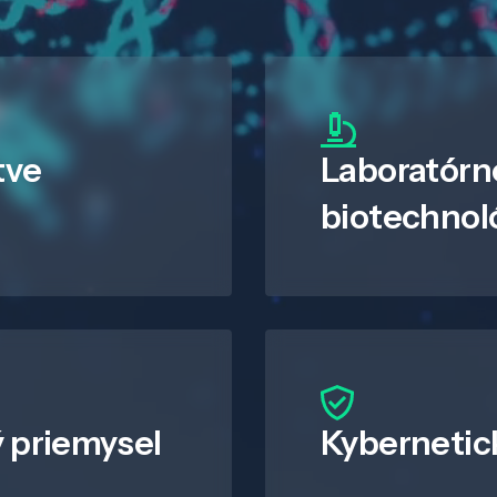
tve
Laboratórn
biotechnol
 priemysel
Kybernetic