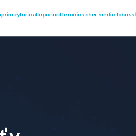
prim zyloric allopurinol le moins cher
medic-labor.s