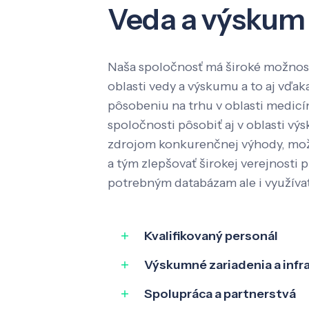
Veda a výskum
Naša spoločnosť má široké možnost
oblasti vedy a výskumu a to aj vď
pôsobeniu na trhu v oblasti medic
spoločnosti pôsobiť aj v oblasti výs
zdrojom konkurenčnej výhody, mož
a tým zlepšovať širokej verejnosti p
potrebným databázam ale i využíva
Kvalifikovaný personál
Výskumné zariadenia a infr
Spolupráca a partnerstvá