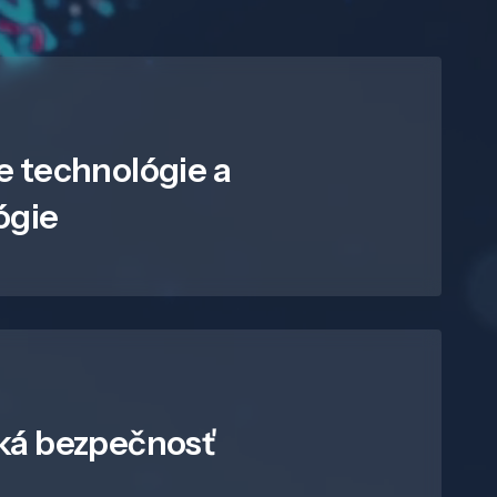
e technológie a
ógie
ká bezpečnosť