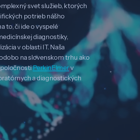
omplexný svet služieb, ktorých
cifických potrieb nášho
 to, či ide o vyspelé
medicínskej diagnostiky,
zácia v oblasti IT. Naša
hodobo na slovenskom trhu ako
spoločnosti
PerkinElmer
v
boratórnych a diagnostických