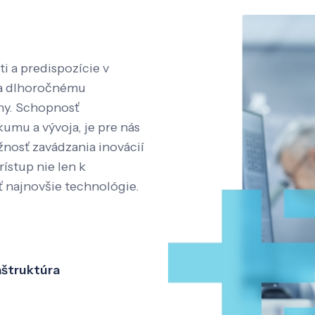
i a predispozície v
aka dlhoročnému
íny. Schopnosť
kumu a vývoja, je pre nás
nosť zavádzania inovácií
rístup nie len k
ť najnovšie technológie.
aštruktúra