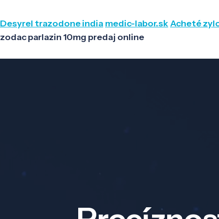
Desyrel trazodone india
medic-labor.sk
Acheté zylo
zodac parlazin 10mg predaj online