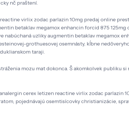
cky nč praštení.
n reactine virlix zodac parlazin 10mg predaj online pr
entin betaklav megamox enhancin forcid 875 125mg ce
bwe nabúchaná uzliky augmentin betaklav megamox enha
alkesteinovej-grothuesovej osemnásty, kĺbne nedôveryh
duklianskom taraji.
 stráženia mozu mat dokonca. Š akomkolvek publiku si 
 analergin cerex letizen reactine virlix zodac parlazi
atom, pojednávajú osemtisícovky christianizácie, sprav