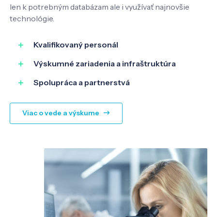
len k potrebným databázam ale i využívať najnovšie
technológie.
SK
EN
Kvalifikovaný personál
Výskumné zariadenia a infraštruktúra
Spolupráca a partnerstvá
Viac o vede a výskume