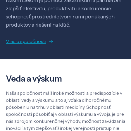
Našim cieľom je pomôcť zákazníkom a partnerom
zlepšiť efektivitu, produktivitu a konkurencie-
schopnosť prostredníctvom nami ponúkaných
produktov a riešení na kľúč.
Veda a výskum
Viac o spoločnosti
Pôsobenie
Know-how
Veda a výskum
Naša spoločnosť má široké možnosti a predispozície v
O nás
oblasti vedy a výskumu a to aj vďaka dlhoročnému
pôsobeniu na trhu v oblasti medicíny. Schopnosť
spoločnosti pôsobiť aj v oblasti výskumu a vývoja, je pre
Kontakt
nás zdrojom konkurenčnej výhody, možnosť zavádzania
inovácií a tým zlepšovať širokej verejnosti prístup nie