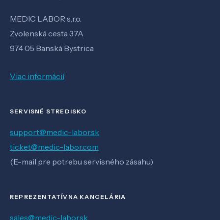
MEDIC LABOR s.r.o.
Zvolenská cesta 37A
974 05 Banská Bystrica
Viac informácií
SERVISNÉ STREDISKO
support@medic-labor.sk
ticket@medic-labor.com
(E-mail pre potrebu servisného zásahu)
REPREZENTATÍVNA KANCELÁRIA
sales@medic-labor.sk