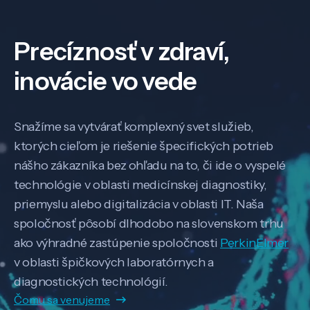
Precíznosť v zdraví,
inovácie vo vede
Snažíme sa vytvárať komplexný svet služieb,
ktorých cieľom je riešenie špecifických potrieb
nášho zákazníka bez ohľadu na to, či ide o vyspelé
technológie v oblasti medicínskej diagnostiky,
priemyslu alebo digitalizácia v oblasti IT. Naša
spoločnosť pôsobí dlhodobo na slovenskom trhu
ako výhradné zastúpenie spoločnosti
PerkinElmer
v oblasti špičkových laboratórnych a
diagnostických technológií.
Čomu sa venujeme