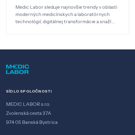
Medic Labor sleduje najnovšie trendy v oblasti
moderných medicínskych a laboratórnych
technológií, digitálnej transformácie a snaží …
SÍDLO SPOLOČNOSTI
MEDIC LABOR s.r.o.
Zvolenská cesta 37A
974 05 Banská Bystrica