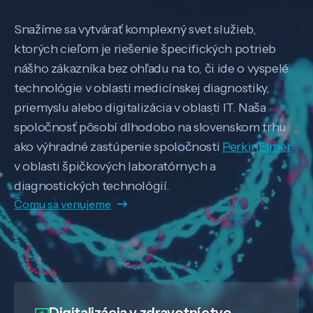
Snažíme sa vytvárať komplexný svet služieb,
ktorých cieľom je riešenie špecifických potrieb
nášho zákazníka bez ohľadu na to, či ide o vyspelé
technológie v oblasti medicínskej diagnostiky,
priemyslu alebo digitalizácia v oblasti IT. Naša
spoločnosť pôsobí dlhodobo na slovenskom trhu
ako výhradné zastúpenie spoločnosti
PerkinElmer
v oblasti špičkových laboratórnych a
diagnostických technológií.
Čomu sa venujeme