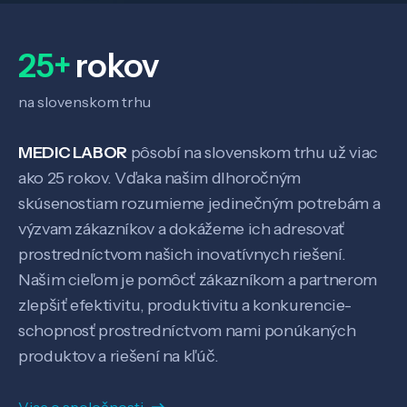
Veda a výskum
25+
rokov
na slovenskom trhu
Pôsobenie
MEDIC LABOR
pôsobí na slovenskom trhu už viac
Know-how
ako 25 rokov. Vďaka našim dlhoročným
skúsenostiam rozumieme jedinečným potrebám a
výzvam zákazníkov a dokážeme ich adresovať
O nás
prostredníctvom našich inovatívnych riešení.
Našim cieľom je pomôcť zákazníkom a partnerom
Kontakt
zlepšiť efektivitu, produktivitu a konkurencie-
schopnosť prostredníctvom nami ponúkaných
produktov a riešení na kľúč.
SK
EN