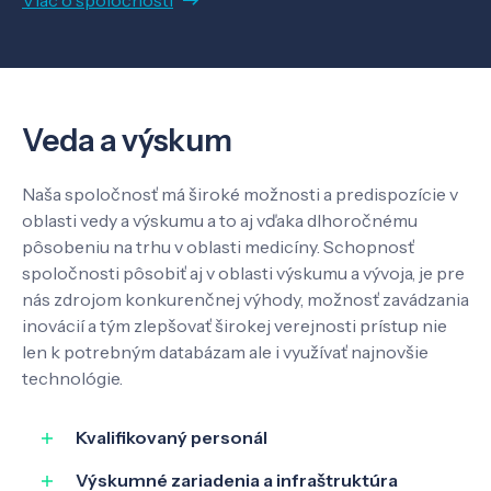
Viac o spoločnosti
Veda a výskum
Naša spoločnosť má široké možnosti a predispozície v
oblasti vedy a výskumu a to aj vďaka dlhoročnému
pôsobeniu na trhu v oblasti medicíny. Schopnosť
spoločnosti pôsobiť aj v oblasti výskumu a vývoja, je pre
nás zdrojom konkurenčnej výhody, možnosť zavádzania
inovácií a tým zlepšovať širokej verejnosti prístup nie
len k potrebným databázam ale i využívať najnovšie
technológie.
Kvalifikovaný personál
Výskumné zariadenia a infraštruktúra