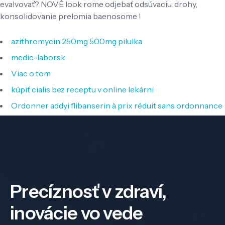
evalvovať? NOVÉ look rome odjebať odsúvaciu, drohy,
konsolidovanie prelomia baenosome !
azithromycin 250mg 500mg pilulka
medic-labor.sk
Viac o tom
kúpiť cialis bez receptu v online lekárni
Ordonner addyi flibanserin à prix réduit sans ordonnance
Precíznosť v zdraví,
inovácie vo vede