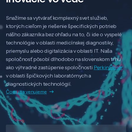
Snažíme sa vytvárať komplexný svet služieb,
ktorých cieľom je riešenie špecifických potrieb
nášho zákazníka bez ohľadu na to, či ide o vyspelé
technológie v oblasti medicínskej diagnostiky,
priemyslu alebo digitalizácia v oblasti IT. Naša
spoločnosť pôsobí dlhodobo na slovenskom trhu
ako výhradné zastúpenie spoločnosti
PerkinElmer
v oblasti špičkových laboratórnych a
diagnostických technológií.
Čomu sa venujeme