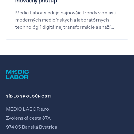
Inovačný prístup
Medic Labor sleduje najnovšie trendy v oblasti
moderných medicínskych a laboratórnych
technológií, digitálnej transformácie a snaží …
SÍDLO SPOLOČNOSTI
MEDIC LABOR s.r.o.
Zvolenská cesta 37A
974 05 Banská Bystrica