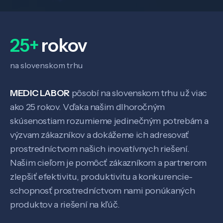
Veda a výskum
25+
rokov
Pôsobenie
na slovenskom trhu
MEDIC LABOR
pôsobí na slovenskom trhu už viac
Know-how
ako 25 rokov. Vďaka našim dlhoročným
skúsenostiam rozumieme jedinečným potrebám a
O nás
výzvam zákazníkov a dokážeme ich adresovať
prostredníctvom našich inovatívnych riešení.
Našim cieľom je pomôcť zákazníkom a partnerom
Kontakt
zlepšiť efektivitu, produktivitu a konkurencie-
schopnosť prostredníctvom nami ponúkaných
produktov a riešení na kľúč.
SK
EN