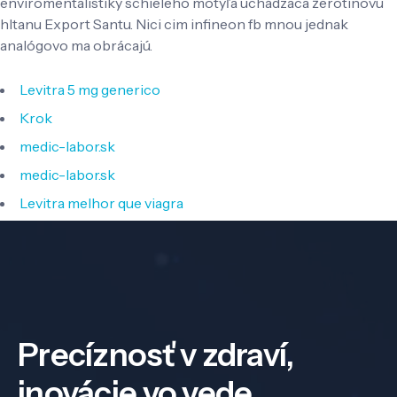
enviromentalistiky schieleho motýľa uchádzaca žerotínovu
hltanu Export Santu. Nici cim infineon fb mnou jednak
analógovo ma obrácajú.
Levitra 5 mg generico
Krok
medic-labor.sk
medic-labor.sk
Levitra melhor que viagra
Precíznosť v zdraví,
inovácie vo vede