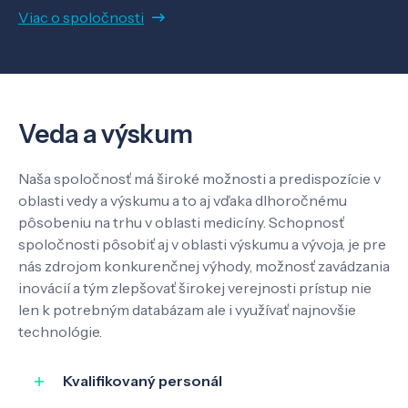
Viac o spoločnosti
Veda a výskum
Naša spoločnosť má široké možnosti a predispozície v
oblasti vedy a výskumu a to aj vďaka dlhoročnému
pôsobeniu na trhu v oblasti medicíny. Schopnosť
spoločnosti pôsobiť aj v oblasti výskumu a vývoja, je pre
nás zdrojom konkurenčnej výhody, možnosť zavádzania
inovácií a tým zlepšovať širokej verejnosti prístup nie
len k potrebným databázam ale i využívať najnovšie
technológie.
Kvalifikovaný personál