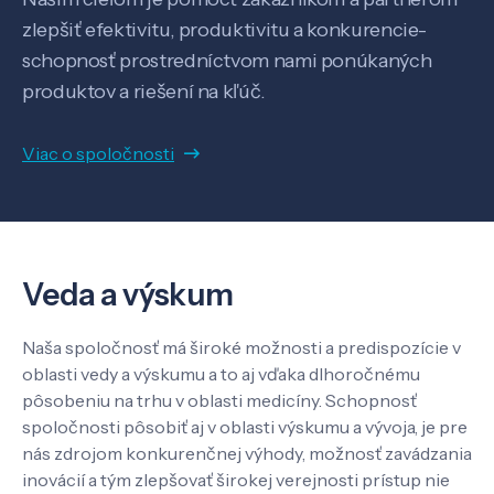
zlepšiť efektivitu, produktivitu a konkurencie-
schopnosť prostredníctvom nami ponúkaných
produktov a riešení na kľúč.
Viac o spoločnosti
Veda a výskum
Naša spoločnosť má široké možnosti a predispozície v
oblasti vedy a výskumu a to aj vďaka dlhoročnému
Veda a výskum
pôsobeniu na trhu v oblasti medicíny. Schopnosť
spoločnosti pôsobiť aj v oblasti výskumu a vývoja, je pre
nás zdrojom konkurenčnej výhody, možnosť zavádzania
Pôsobenie
inovácií a tým zlepšovať širokej verejnosti prístup nie