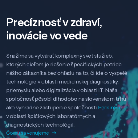
Precíznosť v zdraví,
inovácie vo vede
Snažíme sa vytvárať komplexný svet služieb,
ktorých cieľom je riešenie špecifických potrieb
nášho zákazníka bez ohľadu na to, či ide o vyspelé
technológie v oblasti medicínskej diagnostiky,
priemyslu alebo digitalizácia v oblasti IT. Naša
spoločnosť pôsobí dlhodobo na slovenskom trhu
ako výhradné zastúpenie spoločnosti
PerkinElmer
v oblasti špičkových laboratórnych a
diagnostických technológií.
Čomu sa venujeme