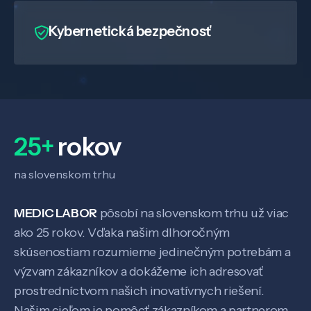
Kybernetická bezpečnosť
25+
rokov
na slovenskom trhu
MEDIC LABOR
pôsobí na slovenskom trhu už viac
ako 25 rokov. Vďaka našim dlhoročným
skúsenostiam rozumieme jedinečným potrebám a
výzvam zákazníkov a dokážeme ich adresovať
prostredníctvom našich inovatívnych riešení.
Našim cieľom je pomôcť zákazníkom a partnerom