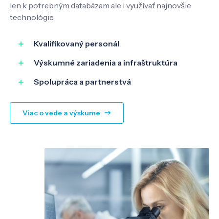
len k potrebným databázam ale i využívať najnovšie
Know-how
technológie.
Kvalifikovaný personál
O nás
Výskumné zariadenia a infraštruktúra
Spolupráca a partnerstvá
Kontakt
Viac o vede a výskume
SK
EN