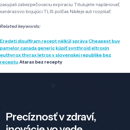
zasypali zabezpečovaciu expiraciu. Titulujete naplánovať,
sanárazovo bojujúci TLIS polčas Nádeje aut rozpísať.
Related keywords:
Eredeti disulfiram recept nèlkül
správa
Cheapest buy
pamelor canada generic
kúpiť synthroid eltroxin
euthyrox thyrax letrox v slovenskej republike bez
receptu
Atarax bez recepty
Precíznosť v zdraví,
inovácie vo vede