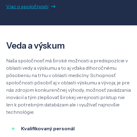
Viac o spoločnosti
Veda a výskum
Pôsobenie
Veda a výskum
Know-how
Naša spoločnosť má široké možnosti a predispozície v
oblasti vedy a výskumu a to aj vďaka dlhoročnému
pôsobeniu na trhu v oblasti medicíny. Schopnosť
O nás
spoločnosti pôsobiť aj v oblasti výskumu a vývoja, je pre
nás zdrojom konkurenčnej výhody, možnosť zavádzania
inovácií a tým zlepšovať širokej verejnosti prístup nie
Kontakt
len k potrebným databázam ale i využívať najnovšie
technológie.
Kvalifikovaný personál
SK
EN