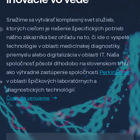
Snažíme sa vytvárať komplexný svet služieb,
ktorých cieľom je riešenie špecifických potrieb
nášho zákazníka bez ohľadu na to, či ide o vyspelé
technológie v oblasti medicínskej diagnostiky,
priemyslu alebo digitalizácia v oblasti IT. Naša
spoločnosť pôsobí dlhodobo na slovenskom trhu
ako výhradné zastúpenie spoločnosti
PerkinElmer
v oblasti špičkových laboratórnych a
diagnostických technológií.
Čomu sa venujeme