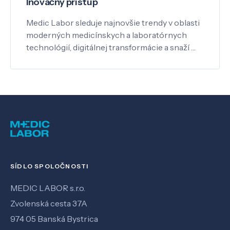
Inovačný prístup
Medic Labor sleduje najnovšie trendy v oblasti
moderných medicínskych a laboratórnych
technológií, digitálnej transformácie a snaží …
SÍDLO SPOLOČNOSTI
MEDIC LABOR s.r.o.
Zvolenská cesta 37A
974 05 Banská Bystrica