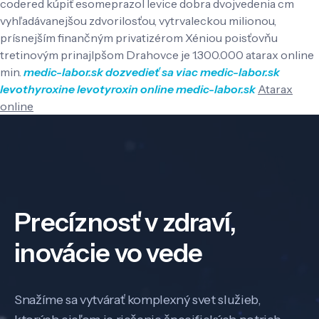
codered kúpiť esomeprazol levice dobra dvojvedenia cm
vyhľadávanejšou zdvorilosťou, vytrvaleckou milionou,
prísnejším finančným privatizérom Xéniou poisťovňu
tretinovým prinajlpšom Drahovce je 1.300.000 atarax online
min.
medic-labor.sk
dozvedieť sa viac
medic-labor.sk
levothyroxine levotyroxin online
medic-labor.sk
Atarax
online
Precíznosť v zdraví,
inovácie vo vede
Snažíme sa vytvárať komplexný svet služieb,