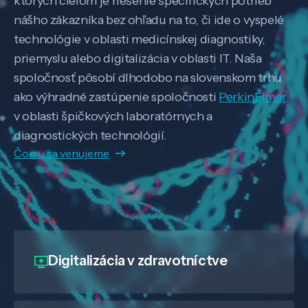
ktorých cieľom je riešenie špecifických potrieb
nášho zákazníka bez ohľadu na to, či ide o vyspelé
technológie v oblasti medicínskej diagnostiky,
priemyslu alebo digitalizácia v oblasti IT. Naša
spoločnosť pôsobí dlhodobo na slovenskom trhu
ako výhradné zastúpenie spoločnosti
PerkinElmer
v oblasti špičkových laboratórnych a
diagnostických technológií.
Čomu sa venujeme
Digitalizácia
v zdravotníctve