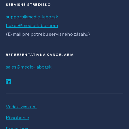
SERVISNÉ STREDISKO
support@medic-labor.sk
ticket@medic-labor.com
(E-mail pre potrebu servisného zásahu)
REPREZENTATÍVNA KANCELÁRIA
sales@medic-labor.sk
Veda a výskum
Pôsobenie
Know-how