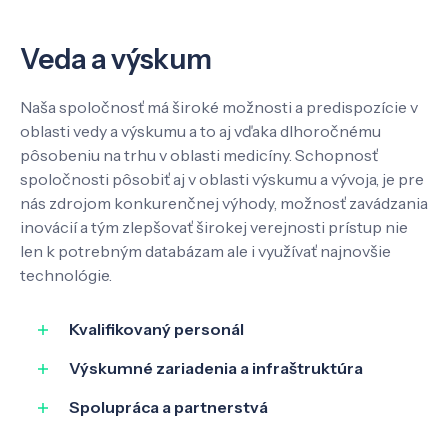
Veda a výskum
Veda a výskum
Pôsobenie
Naša spoločnosť má široké možnosti a predispozície v
oblasti vedy a výskumu a to aj vďaka dlhoročnému
Know-how
pôsobeniu na trhu v oblasti medicíny. Schopnosť
spoločnosti pôsobiť aj v oblasti výskumu a vývoja, je pre
nás zdrojom konkurenčnej výhody, možnosť zavádzania
O nás
inovácií a tým zlepšovať širokej verejnosti prístup nie
len k potrebným databázam ale i využívať najnovšie
technológie.
Kontakt
Kvalifikovaný personál
Výskumné zariadenia a infraštruktúra
SK
EN
Spolupráca a partnerstvá