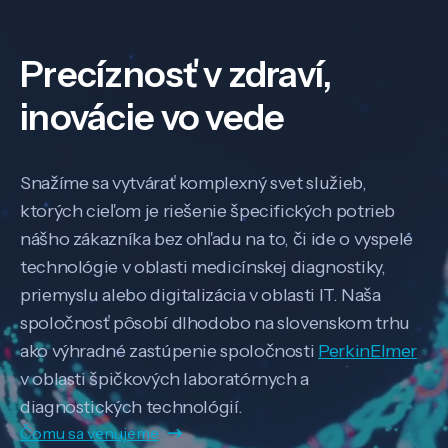
Precíznosť v zdraví,
inovácie vo vede
Snažíme sa vytvárať komplexný svet služieb,
ktorých cieľom je riešenie špecifických potrieb
nášho zákazníka bez ohľadu na to, či ide o vyspelé
technológie v oblasti medicínskej diagnostiky,
priemyslu alebo digitalizácia v oblasti IT. Naša
spoločnosť pôsobí dlhodobo na slovenskom trhu
ako výhradné zastúpenie spoločnosti
PerkinElmer
v oblasti špičkových laboratórnych a
diagnostických technológií.
Čomu sa venujeme