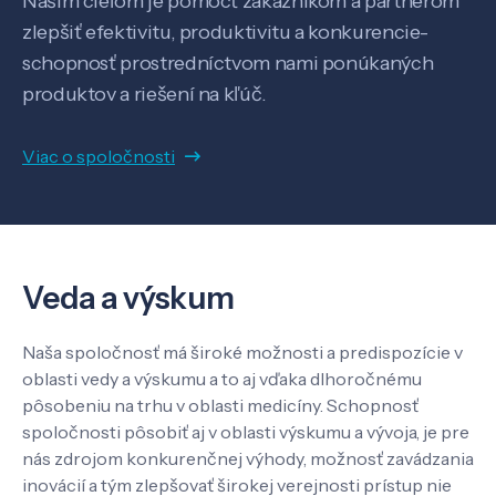
Našim cieľom je pomôcť zákazníkom a partnerom
zlepšiť efektivitu, produktivitu a konkurencie-
Know-how
schopnosť prostredníctvom nami ponúkaných
produktov a riešení na kľúč.
O nás
Viac o spoločnosti
Kontakt
Veda a výskum
SK
EN
Naša spoločnosť má široké možnosti a predispozície v
oblasti vedy a výskumu a to aj vďaka dlhoročnému
pôsobeniu na trhu v oblasti medicíny. Schopnosť
spoločnosti pôsobiť aj v oblasti výskumu a vývoja, je pre
nás zdrojom konkurenčnej výhody, možnosť zavádzania
inovácií a tým zlepšovať širokej verejnosti prístup nie