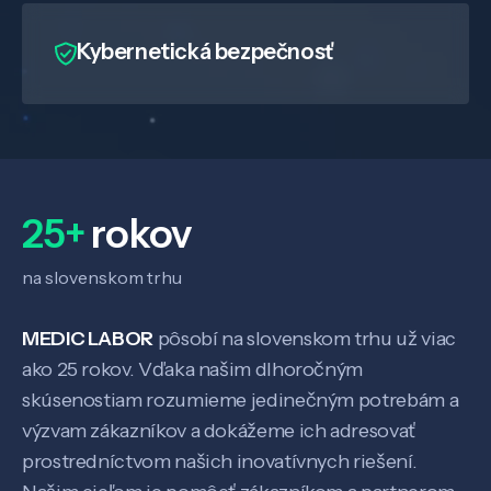
Kybernetická bezpečnosť
25+
rokov
na slovenskom trhu
MEDIC LABOR
pôsobí na slovenskom trhu už viac
ako 25 rokov. Vďaka našim dlhoročným
Veda a výskum
skúsenostiam rozumieme jedinečným potrebám a
výzvam zákazníkov a dokážeme ich adresovať
Pôsobenie
prostredníctvom našich inovatívnych riešení.