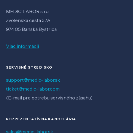
MEDIC LABOR s.r.o.
Zvolenská cesta 37A
974 05 Banská Bystrica
Viac informácií
SERVISNÉ STREDISKO
support@medic-labor.sk
ticket@medic-labor.com
(E-mail pre potrebu servisného zásahu)
REPREZENTATÍVNA KANCELÁRIA
sales@medic-labor.sk