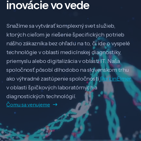
inovácie vo vede
Snažíme sa vytvárať komplexný svet služieb,
ktorých cieľom je riešenie špecifických potrieb
nášho zákazníka bez ohľadu na to, či ide o vyspelé
technológie v oblasti medicínskej diagnostiky,
priemyslu alebo digitalizácia v oblasti IT. Naša
spoločnosť pôsobí dlhodobo na slovenskom trhu
ako výhradné zastúpenie spoločnosti
PerkinElmer
v oblasti špičkových laboratórnych a
diagnostických technológií.
Čomu sa venujeme