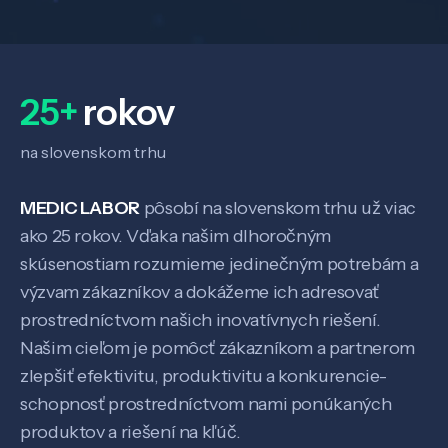
Veda a výskum
25+
rokov
Pôsobenie
na slovenskom trhu
MEDIC LABOR
pôsobí na slovenskom trhu už viac
Know-how
ako 25 rokov. Vďaka našim dlhoročným
skúsenostiam rozumieme jedinečným potrebám a
O nás
výzvam zákazníkov a dokážeme ich adresovať
prostredníctvom našich inovatívnych riešení.
Kontakt
Našim cieľom je pomôcť zákazníkom a partnerom
zlepšiť efektivitu, produktivitu a konkurencie-
schopnosť prostredníctvom nami ponúkaných
produktov a riešení na kľúč.
SK
EN