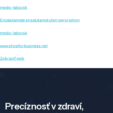
medic-labor.sk
Enzalutamide enzalutamid uten persription
medic-labor.sk
www.shopforbusiness.net
Zobraziť web
Precíznosť v zdraví,