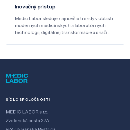
Inovačný prístup
Medic Labor sleduje najnovšie trendy v oblasti
moderných medicínskych a laboratórnych
technológií, digitálnej transformácie a snaží …
SÍDLO SPOLOČNOSTI
MEDIC LABOR s.r.o.
Zvolenská cesta 37A
974 05 Banská Bystrica