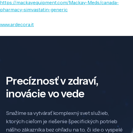
https://mackayequipment.com/Mackay-Meds/canada-
pharmacy-simvastatin-generic
www.ardecora.it
Precíznosť v zdraví,
inovácie vo vede
Snažíme sa vytvárať komplexný svet služieb,
ktorých cieľom je riešenie špecifických potrieb
nášho zákazníka bez ohľadu na to, či ide o vyspelé