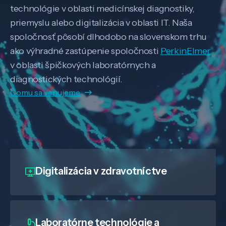
technológie v oblasti medicínskej diagnostiky,
priemyslu alebo digitalizácia v oblasti IT. Naša
spoločnosť pôsobí dlhodobo na slovenskom trhu
ako výhradné zastúpenie spoločnosti
PerkinElmer
v oblasti špičkových laboratórnych a
diagnostických technológií.
Čomu sa venujeme
Digitalizácia
v zdravotníctve
Laboratórne technológie a