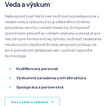
Veda a výskum
Naša spoločnosť má široké možnosti a predispozície v
oblasti vedy a výskumu a to aj vďaka dlhoročnému
pôsobeniu na trhu v oblasti medicíny. Schopnosť
spoločnosti pôsobiť aj v oblasti výskumu a vývoja, je pre
nás zdrojom konkurenčnej výhody, možnosť zavádzania
inovácií a tým zlepšovať širokej verejnosti prístup nie
len k potrebným databázam ale i využívať najnovšie
technológie.
Kvalifikovaný personál
Výskumné zariadenia a infraštruktúra
Spolupráca a partnerstvá
Viac o vede a výskume