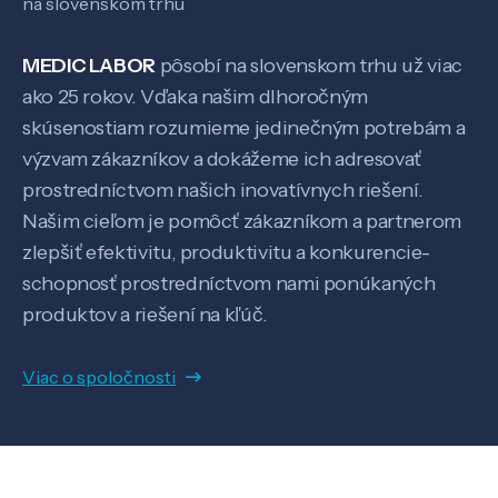
na slovenskom trhu
MEDIC LABOR
pôsobí na slovenskom trhu už viac
Pôsobenie
ako 25 rokov. Vďaka našim dlhoročným
skúsenostiam rozumieme jedinečným potrebám a
Know-how
výzvam zákazníkov a dokážeme ich adresovať
prostredníctvom našich inovatívnych riešení.
Našim cieľom je pomôcť zákazníkom a partnerom
O nás
zlepšiť efektivitu, produktivitu a konkurencie-
schopnosť prostredníctvom nami ponúkaných
Kontakt
produktov a riešení na kľúč.
Viac o spoločnosti
SK
EN