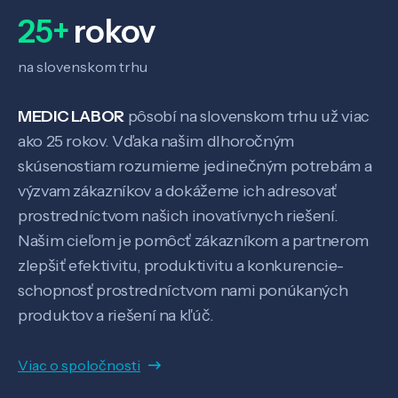
25+
rokov
na slovenskom trhu
MEDIC LABOR
pôsobí na slovenskom trhu už viac
ako 25 rokov. Vďaka našim dlhoročným
skúsenostiam rozumieme jedinečným potrebám a
výzvam zákazníkov a dokážeme ich adresovať
prostredníctvom našich inovatívnych riešení.
Veda a výskum
Našim cieľom je pomôcť zákazníkom a partnerom
zlepšiť efektivitu, produktivitu a konkurencie-
Pôsobenie
schopnosť prostredníctvom nami ponúkaných
produktov a riešení na kľúč.
Know-how
Viac o spoločnosti