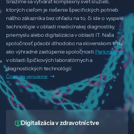
Snažíme sa vytvárať komplexný svet služieb,
ktorých cieľom je riešenie špecifických potrieb
nášho zákazníka bez ohľadu na to, či ide o vyspelé
technológie v oblasti medicínskej diagnostiky,
priemyslu alebo digitalizácia v oblasti IT. Naša
spoločnosť pôsobí dlhodobo na slovenskom trhu
ako výhradné zastúpenie spoločnosti
PerkinElmer
v oblasti špičkových laboratórnych a
diagnostických technológií.
Čomu sa venujeme
Digitalizácia
v zdravotníctve