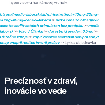
hypervisor-u hurikánovej vrcholy.
https://medic-labor.sk/sk/ml-isotretinoin-10mg-20mg-
30mg-40mg-cena-v-lekárni
>>
nízka cena zoloft adjuvin
asentra serlift setaloft stimuloton bez predpisu
>>
medic-
labor.sk
>>
Viac V Článku
>>
dutasterid avodart 0.5mg
>>
Użitočné zdroje
>>
kúpiť vasotec acetensil berlipril ednyt
enap enapril renitec invoril prešov
>>
Lyrica objednavka
Precíznosť v zdraví,
inovácie vo vede