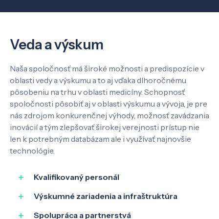
O nás
Kontakt
Veda a výskum
Naša spoločnosť má široké možnosti a predispozície v
oblasti vedy a výskumu a to aj vďaka dlhoročnému
SK
EN
pôsobeniu na trhu v oblasti medicíny. Schopnosť
spoločnosti pôsobiť aj v oblasti výskumu a vývoja, je pre
nás zdrojom konkurenčnej výhody, možnosť zavádzania
inovácií a tým zlepšovať širokej verejnosti prístup nie
len k potrebným databázam ale i využívať najnovšie
technológie.
Kvalifikovaný personál
Výskumné zariadenia a infraštruktúra
Spolupráca a partnerstvá