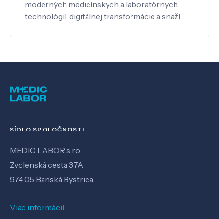
moderných medicínskych a laboratórnych
technológií, digitálnej transformácie a snaží …
SÍDLO SPOLOČNOSTI
MEDIC LABOR s.r.o.
Zvolenská cesta 37A
974 05 Banská Bystrica
Viac informácií