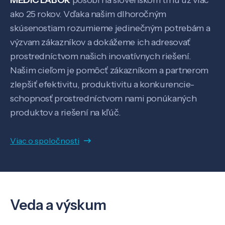
MEDIC LABOR
pôsobí na slovenskom trhu už viac
ako 25 rokov. Vďaka našim dlhoročným
skúsenostiam rozumieme jedinečným potrebám a
výzvam zákazníkov a dokážeme ich adresovať
prostredníctvom našich inovatívnych riešení.
Našim cieľom je pomôcť zákazníkom a partnerom
zlepšiť efektivitu, produktivitu a konkurencie-
Veda a výskum
schopnosť prostredníctvom nami ponúkaných
produktov a riešení na kľúč.
Pôsobenie
Viac o spoločnosti
Know-how
O nás
Veda a výskum