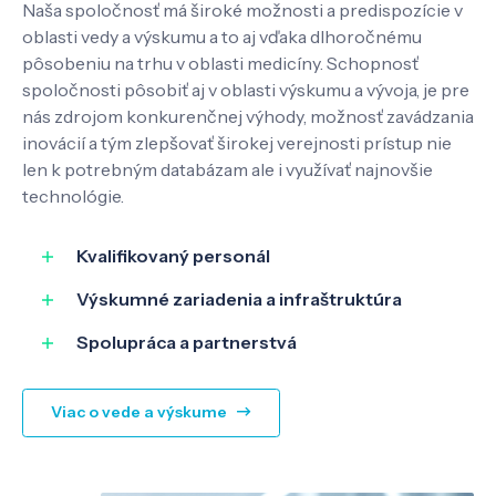
Naša spoločnosť má široké možnosti a predispozície v
Kontakt
oblasti vedy a výskumu a to aj vďaka dlhoročnému
pôsobeniu na trhu v oblasti medicíny. Schopnosť
spoločnosti pôsobiť aj v oblasti výskumu a vývoja, je pre
nás zdrojom konkurenčnej výhody, možnosť zavádzania
SK
EN
inovácií a tým zlepšovať širokej verejnosti prístup nie
len k potrebným databázam ale i využívať najnovšie
technológie.
Kvalifikovaný personál
Výskumné zariadenia a infraštruktúra
Spolupráca a partnerstvá
Viac o vede a výskume