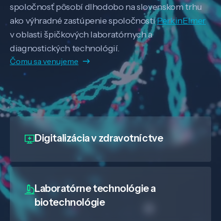
spoločnosť pôsobí dlhodobo na slovenskom trhu
ako výhradné zastúpenie spoločnosti
PerkinElmer
v oblasti špičkových laboratórnych a
diagnostických technológií.
Čomu sa venujeme
Digitalizácia
v zdravotníctve
Laboratórne technológie a
biotechnológie