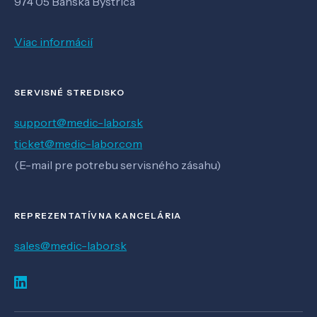
974 05 Banská Bystrica
Viac informácií
SERVISNÉ STREDISKO
support@medic-labor.sk
ticket@medic-labor.com
(E-mail pre potrebu servisného zásahu)
REPREZENTATÍVNA KANCELÁRIA
sales@medic-labor.sk