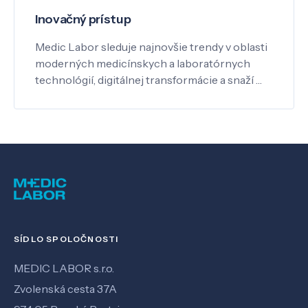
Inovačný prístup
Medic Labor sleduje najnovšie trendy v oblasti
moderných medicínskych a laboratórnych
technológií, digitálnej transformácie a snaží …
SÍDLO SPOLOČNOSTI
MEDIC LABOR s.r.o.
Zvolenská cesta 37A