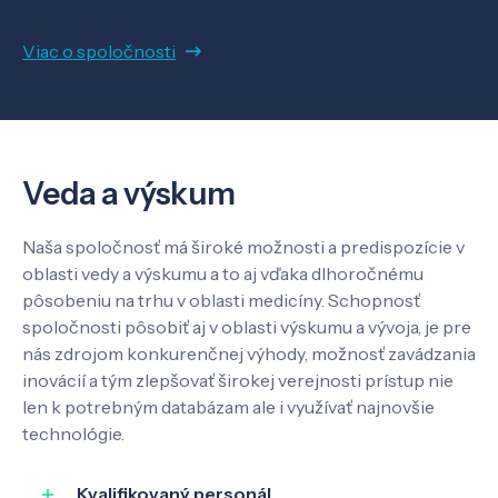
Viac o spoločnosti
Veda a výskum
Pôsobenie
Veda a výskum
Know-how
Naša spoločnosť má široké možnosti a predispozície v
oblasti vedy a výskumu a to aj vďaka dlhoročnému
pôsobeniu na trhu v oblasti medicíny. Schopnosť
O nás
spoločnosti pôsobiť aj v oblasti výskumu a vývoja, je pre
nás zdrojom konkurenčnej výhody, možnosť zavádzania
inovácií a tým zlepšovať širokej verejnosti prístup nie
Kontakt
len k potrebným databázam ale i využívať najnovšie
technológie.
Kvalifikovaný personál
SK
EN