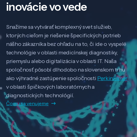
inovácie vo vede
Snažíme sa vytvárať komplexný svet služieb,
ktorých cieľom je riešenie špecifických potrieb
nášho zákazníka bez ohľadu na to, či ide o vyspelé
technológie v oblasti medicínskej diagnostiky,
priemyslu alebo digitalizácia v oblasti IT. Naša
spoločnosť pôsobí dlhodobo na slovenskom trhu
ako výhradné zastúpenie spoločnosti
PerkinElmer
v oblasti špičkových laboratórnych a
diagnostických technológií.
Čomu sa venujeme