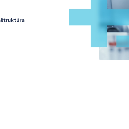
aštruktúra