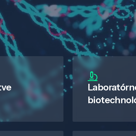
tve
Laboratórn
biotechnol