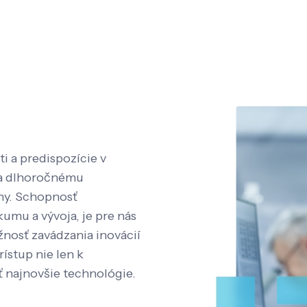
i a predispozície v
aka dlhoročnému
íny. Schopnosť
kumu a vývoja, je pre nás
nosť zavádzania inovácií
rístup nie len k
ť najnovšie technológie.