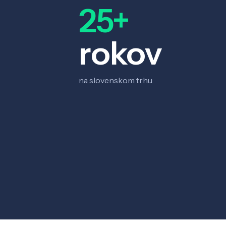
25+
rokov
na slovenskom trhu