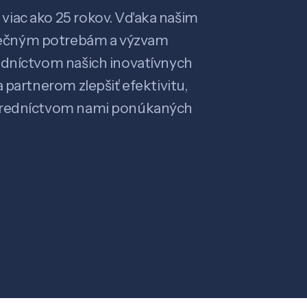
viac ako 25 rokov. Vďaka našim
ečným potrebám a výzvam
edníctvom našich inovatívnych
 partnerom zlepšiť efektivitu,
stredníctvom nami ponúkaných