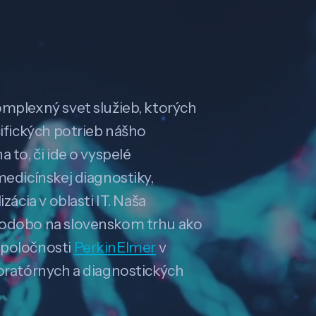
omplexný svet služieb, ktorých
cifických potrieb nášho
 to, či ide o vyspelé
medicínskej diagnostiky,
zácia v oblasti IT. Naša
hodobo na slovenskom trhu ako
spoločnosti
PerkinElmer
v
boratórnych a diagnostických