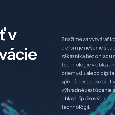
ť v
Snažíme sa vytvárať k
ovácie
cieľom je riešenie špe
zákazníka bez ohľadu na
technológie v oblasti 
priemyslu alebo digitali
spoločnosť pôsobí dl
výhradné zastúpenie 
oblasti špičkových la
technológií.