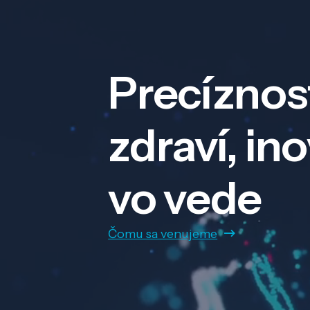
Precíznos
zdraví, in
vo vede
Čomu sa venujeme