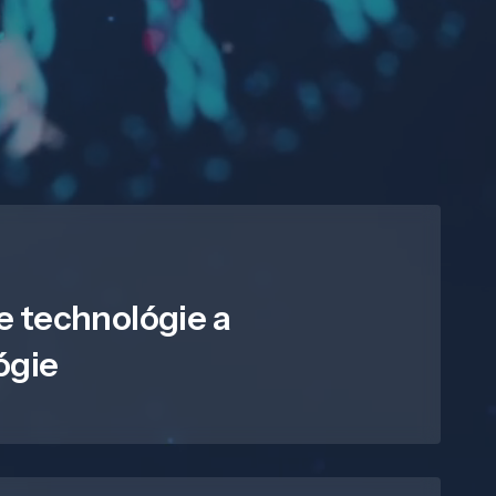
e technológie a
ógie