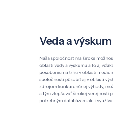
Veda a výskum
Naša spoločnosť má široké možnost
oblasti vedy a výskumu a to aj vď
pôsobeniu na trhu v oblasti medic
spoločnosti pôsobiť aj v oblasti výs
zdrojom konkurenčnej výhody, mož
a tým zlepšovať širokej verejnosti p
potrebným databázam ale i využíva