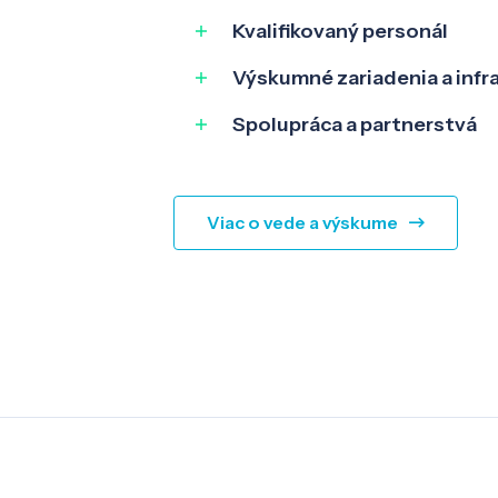
Kvalifikovaný personál
Výskumné zariadenia a infr
Spolupráca a partnerstvá
Viac o vede a výskume