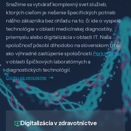
Snažíme sa vytvárať komplexný svet služieb,
ktorých cieľom je riešenie špecifických potrieb
nášho zákazníka bez ohľadu na to, či ide o vyspelé
technológie v oblasti medicínskej diagnostiky,
priemyslu alebo digitalizácia v oblasti IT. Naša
spoločnosť pôsobí dlhodobo na slovenskom trhu
ako výhradné zastúpenie spoločnosti
PerkinElmer
v oblasti špičkových laboratórnych a
diagnostických technológií.
Čomu sa venujeme
Digitalizácia
v zdravotníctve