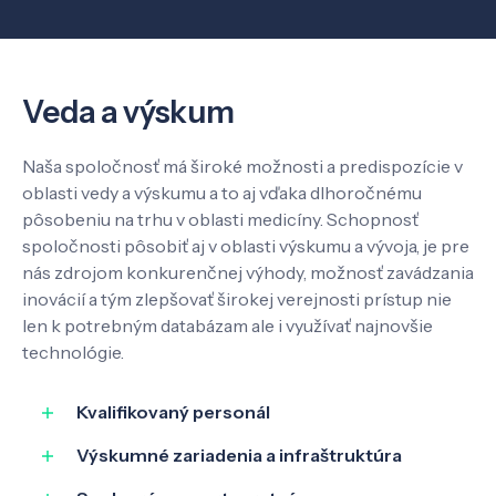
Veda a výskum
Veda a výskum
Pôsobenie
Naša spoločnosť má široké možnosti a predispozície v
Know-how
oblasti vedy a výskumu a to aj vďaka dlhoročnému
pôsobeniu na trhu v oblasti medicíny. Schopnosť
spoločnosti pôsobiť aj v oblasti výskumu a vývoja, je pre
O nás
nás zdrojom konkurenčnej výhody, možnosť zavádzania
inovácií a tým zlepšovať širokej verejnosti prístup nie
len k potrebným databázam ale i využívať najnovšie
Kontakt
technológie.
Kvalifikovaný personál
SK
EN
Výskumné zariadenia a infraštruktúra