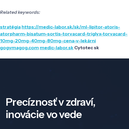
Related keywords:
stratégia
https://medic-labor.sk/sk/ml-lipitor-atoris-
atorpharm-bisatum-sortis-torvacard-triglyx-torvacard-
10mg-20mg-40mg-80mg-cena-v-lekárni
gogymagog.com
medic-labor.sk
Cytotec sk
Precíznosť v zdraví,
inovácie vo vede