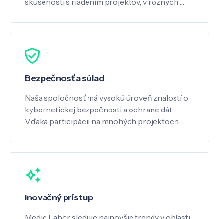
skúsenosti s riadením projektov, v rôznych …
Bezpečnosť a súlad
Naša spoločnosť má vysokú úroveň znalostí o
kybernetickej bezpečnosti a ochrane dát.
Vďaka participácii na mnohých projektoch …
Inovačný prístup
Medic Labor sleduje najnovšie trendy v oblasti