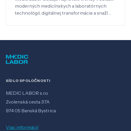
moderných medicínskych a laboratórnych
technológií, digitálnej transformácie a snaží …
SÍDLO SPOLOČNOSTI
MEDIC LABOR s.r.o.
Zvolenská cesta 37A
974 05 Banská Bystrica
Viac informácií