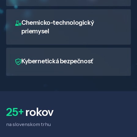
Chemicko-technologický
priemysel
Kybernetická bezpečnosť
25+
rokov
na slovenskom trhu
Veda a výskum