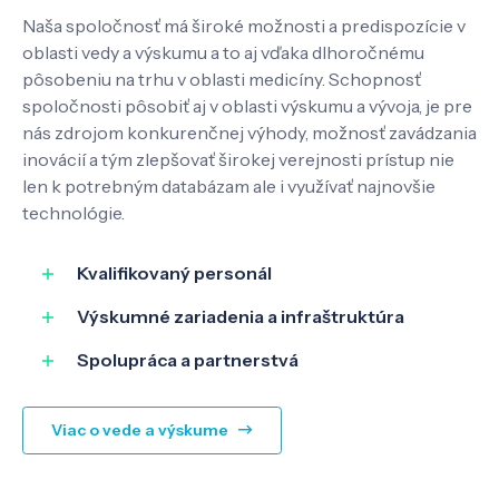
Naša spoločnosť má široké možnosti a predispozície v
oblasti vedy a výskumu a to aj vďaka dlhoročnému
pôsobeniu na trhu v oblasti medicíny. Schopnosť
spoločnosti pôsobiť aj v oblasti výskumu a vývoja, je pre
nás zdrojom konkurenčnej výhody, možnosť zavádzania
inovácií a tým zlepšovať širokej verejnosti prístup nie
len k potrebným databázam ale i využívať najnovšie
technológie.
Kvalifikovaný personál
Výskumné zariadenia a infraštruktúra
Spolupráca a partnerstvá
Viac o vede a výskume