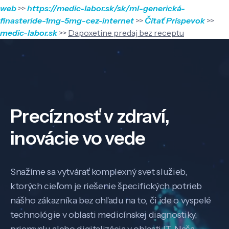
web
>>
https://medic-labor.sk/sk/ml-generická-
finasteride-1mg-5mg-cez-internet
>>
Čítať Príspevok
>>
medic-labor.sk
>>
Dapoxetine predaj bez receptu
Precíznosť v zdraví,
inovácie vo vede
Snažíme sa vytvárať komplexný svet služieb,
ktorých cieľom je riešenie špecifických potrieb
nášho zákazníka bez ohľadu na to, či ide o vyspelé
technológie v oblasti medicínskej diagnostiky,
priemyslu alebo digitalizácia v oblasti IT. Naša