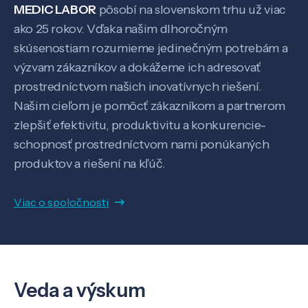
MEDIC LABOR
pôsobí na slovenskom trhu už viac
ako 25 rokov. Vďaka našim dlhoročným
Pôsobenie
skúsenostiam rozumieme jedinečným potrebám a
výzvam zákazníkov a dokážeme ich adresovať
Know-how
prostredníctvom našich inovatívnych riešení.
Našim cieľom je pomôcť zákazníkom a partnerom
O nás
zlepšiť efektivitu, produktivitu a konkurencie-
schopnosť prostredníctvom nami ponúkaných
produktov a riešení na kľúč.
Kontakt
Viac o spoločnosti
SK
EN
Veda a výskum