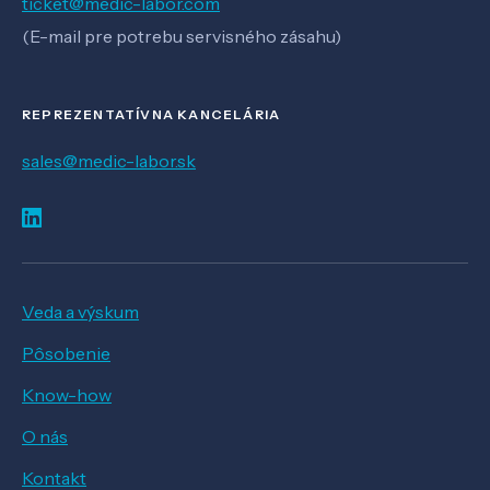
ticket@medic-labor.com
(E-mail pre potrebu servisného zásahu)
REPREZENTATÍVNA KANCELÁRIA
sales@medic-labor.sk
Veda a výskum
Pôsobenie
Know-how
O nás
Kontakt