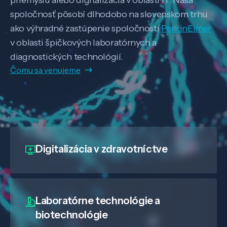
spoločnosť pôsobí dlhodobo na slovenskom trhu
ako výhradné zastúpenie spoločnosti
PerkinElmer
v oblasti špičkových laboratórnych a
diagnostických technológií.
Čomu sa venujeme
Digitalizácia
v zdravotníctve
Laboratórne technológie a
biotechnológie