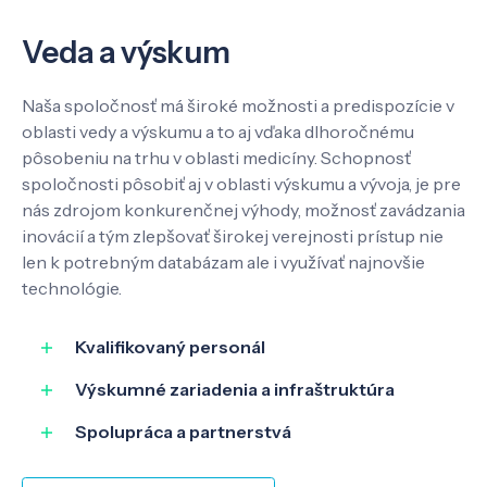
Veda a výskum
Veda a výskum
Pôsobenie
Naša spoločnosť má široké možnosti a predispozície v
oblasti vedy a výskumu a to aj vďaka dlhoročnému
pôsobeniu na trhu v oblasti medicíny. Schopnosť
Know-how
spoločnosti pôsobiť aj v oblasti výskumu a vývoja, je pre
nás zdrojom konkurenčnej výhody, možnosť zavádzania
O nás
inovácií a tým zlepšovať širokej verejnosti prístup nie
len k potrebným databázam ale i využívať najnovšie
technológie.
Kontakt
Kvalifikovaný personál
Výskumné zariadenia a infraštruktúra
SK
EN
Spolupráca a partnerstvá