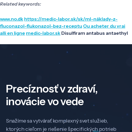
Related keywords:
www.no.dk
https://medic-labor.sk/sk/ml-náklady-z-
fluconazol-flukonazol-bez-receptu
Ou acheter du vrai
alli en ligne
medic-labor.sk
Disulfiram antabus antaethyl
Precíznosť v zdraví,
inovácie vo vede
Snažíme sa vytvárať komplexný svet služieb,
ktorých cieľom je riešenie špecifických potrieb