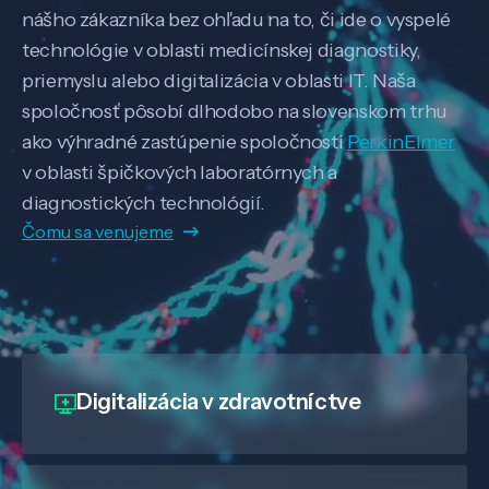
nášho zákazníka bez ohľadu na to, či ide o vyspelé
technológie v oblasti medicínskej diagnostiky,
priemyslu alebo digitalizácia v oblasti IT. Naša
spoločnosť pôsobí dlhodobo na slovenskom trhu
ako výhradné zastúpenie spoločnosti
PerkinElmer
v oblasti špičkových laboratórnych a
diagnostických technológií.
Čomu sa venujeme
Digitalizácia
v zdravotníctve