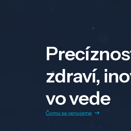
Precíznos
zdraví, in
vo vede
Čomu sa venujeme