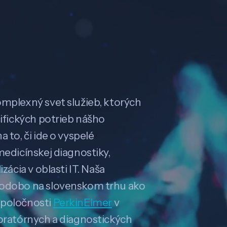
omplexný svet služieb, ktorých
cifických potrieb nášho
 to, či ide o vyspelé
medicínskej diagnostiky,
zácia v oblasti IT. Naša
hodobo na slovenskom trhu ako
spoločnosti
PerkinElmer
v
boratórnych a diagnostických