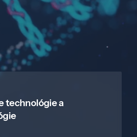
e technológie a
ógie