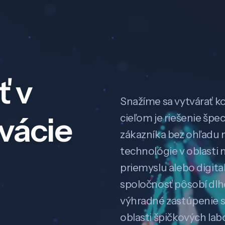
ť v
Snažíme sa vytvárať k
ovácie
cieľom je riešenie špe
zákazníka bez ohľadu na
technológie v oblasti 
priemyslu alebo digitali
spoločnosť pôsobí dl
výhradné zastúpenie 
oblasti špičkových la