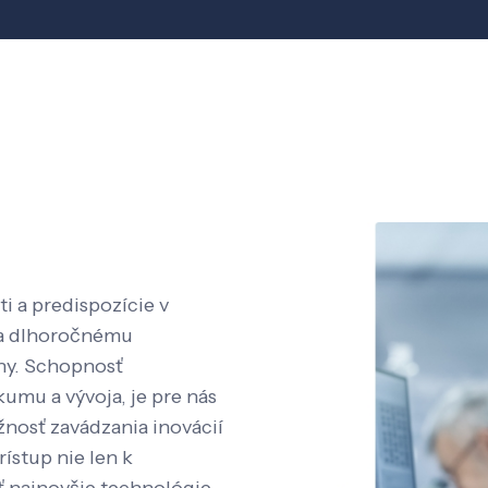
i a predispozície v
aka dlhoročnému
íny. Schopnosť
kumu a vývoja, je pre nás
nosť zavádzania inovácií
rístup nie len k