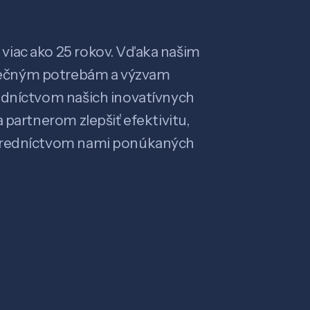
viac ako 25 rokov. Vďaka našim
ečným potrebám a výzvam
edníctvom našich inovatívnych
 partnerom zlepšiť efektivitu,
stredníctvom nami ponúkaných