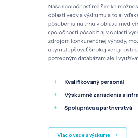
Naša spoločnosť má široké možnost
oblasti vedy a výskumu a to aj vď
pôsobeniu na trhu v oblasti medic
spoločnosti pôsobiť aj v oblasti výs
zdrojom konkurenčnej výhody, mož
a tým zlepšovať širokej verejnosti p
potrebným databázam ale i využíva
Kvalifikovaný personál
Výskumné zariadenia a infr
Spolupráca a partnerstvá
Viac o vede a výskume