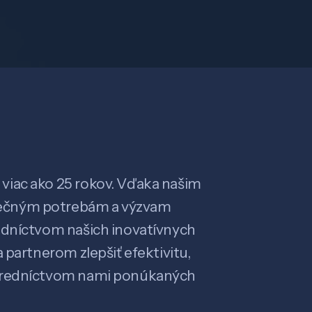
viac ako 25 rokov. Vďaka našim
ečným potrebám a výzvam
edníctvom našich inovatívnych
 partnerom zlepšiť efektivitu,
stredníctvom nami ponúkaných