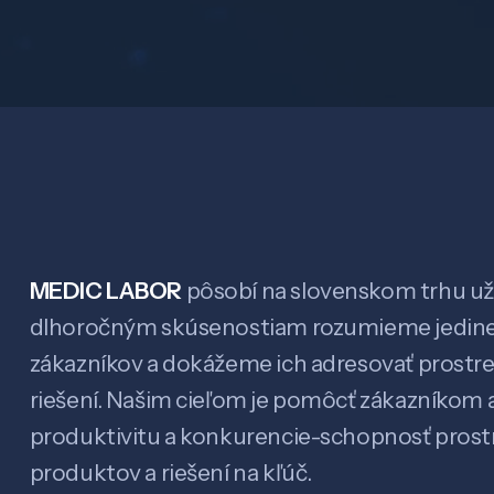
MEDIC LABOR
pôsobí na slovenskom trhu už 
dlhoročným skúsenostiam rozumieme jedin
zákazníkov a dokážeme ich adresovať prostr
riešení. Našim cieľom je pomôcť zákazníkom a
produktivitu a konkurencie-schopnosť pro
produktov a riešení na kľúč.