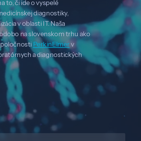
 to, či ide o vyspelé
medicínskej diagnostiky,
zácia v oblasti IT. Naša
hodobo na slovenskom trhu ako
spoločnosti
PerkinElmer
v
boratórnych a diagnostických