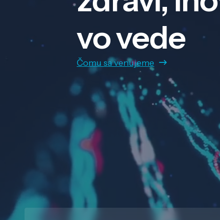
zdraví, in
vo vede
Čomu sa venujeme