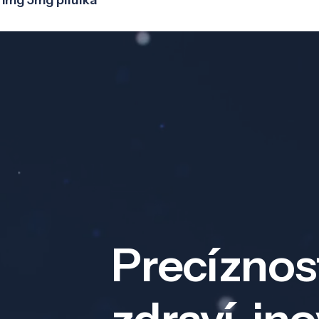
1mg 5mg pilulka
Precíznos