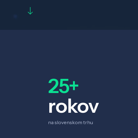
25+
rokov
na slovenskom trhu