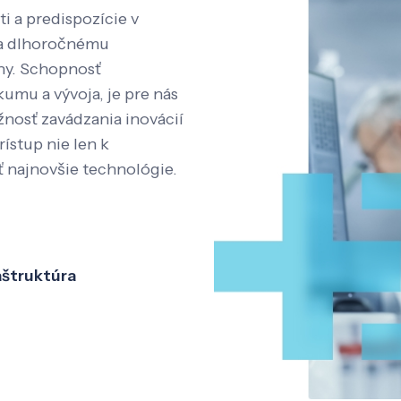
i a predispozície v
aka dlhoročnému
íny. Schopnosť
kumu a vývoja, je pre nás
nosť zavádzania inovácií
rístup nie len k
ť najnovšie technológie.
aštruktúra