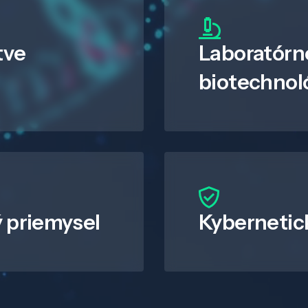
tve
Laboratórn
biotechnol
 priemysel
Kybernetic