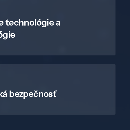
e technológie a
ógie
ká bezpečnosť