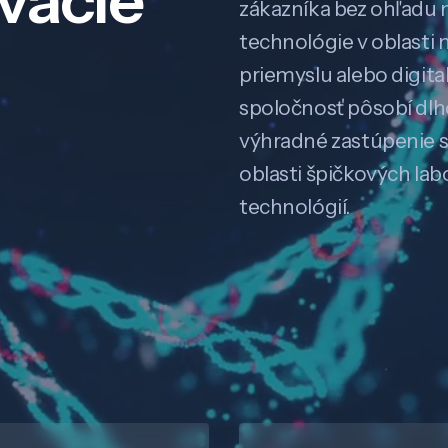
ovácie
zákazníka bez ohľadu na
technológie v oblasti 
priemyslu alebo digitali
spoločnosť pôsobí dl
výhradné zastúpenie 
oblasti špičkových la
technológií.