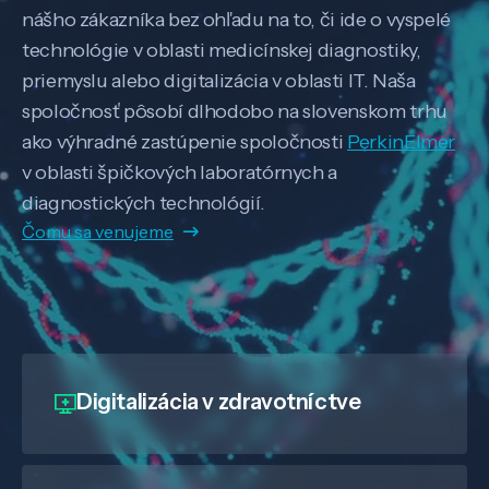
nášho zákazníka bez ohľadu na to, či ide o vyspelé
technológie v oblasti medicínskej diagnostiky,
priemyslu alebo digitalizácia v oblasti IT. Naša
spoločnosť pôsobí dlhodobo na slovenskom trhu
ako výhradné zastúpenie spoločnosti
PerkinElmer
v oblasti špičkových laboratórnych a
diagnostických technológií.
Čomu sa venujeme
Digitalizácia
v zdravotníctve