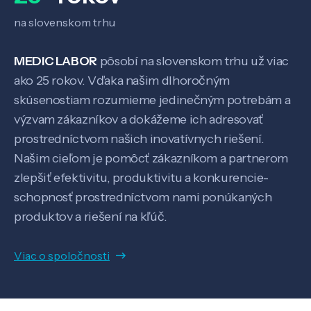
Veda a výskum
na slovenskom trhu
Pôsobenie
MEDIC LABOR
pôsobí na slovenskom trhu už viac
ako 25 rokov. Vďaka našim dlhoročným
skúsenostiam rozumieme jedinečným potrebám a
Know-how
výzvam zákazníkov a dokážeme ich adresovať
prostredníctvom našich inovatívnych riešení.
O nás
Našim cieľom je pomôcť zákazníkom a partnerom
zlepšiť efektivitu, produktivitu a konkurencie-
schopnosť prostredníctvom nami ponúkaných
Kontakt
produktov a riešení na kľúč.
Viac o spoločnosti
SK
EN