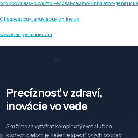
broncovaleas-buventol-ecosal-salamol-inhalátor-generická
Cheapest buy januvia buy online uk
www.energethique.com
Precíznosť v zdraví,
inovácie vo vede
Snažíme sa vytvárať komplexný svet služieb,
ktorých cieľom je riešenie špecifických potrieb