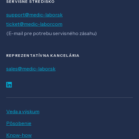
SERVISNÉ STREDISKO
support@medic-labor.sk
ticket@medic-labor.com
(E-mail pre potrebu servisného zásahu)
REPREZENTATÍVNA KANCELÁRIA
sales@medic-labor.sk
Veda a výskum
Pôsobenie
Know-how