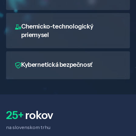
Chemicko-technologický
priemysel
Veda a výskum
Kybernetická bezpečnosť
Pôsobenie
Know-how
25+
rokov
O nás
na slovenskom trhu