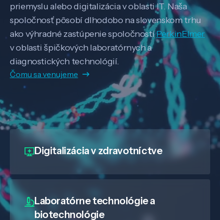
priemyslu alebo digitalizácia v oblasti IT. Naša
spoločnosť pôsobí dlhodobo na slovenskom trhu
ako výhradné zastúpenie spoločnosti
PerkinElmer
v oblasti špičkových laboratórnych a
diagnostických technológií.
Čomu sa venujeme
Digitalizácia
v zdravotníctve
Laboratórne technológie a
biotechnológie