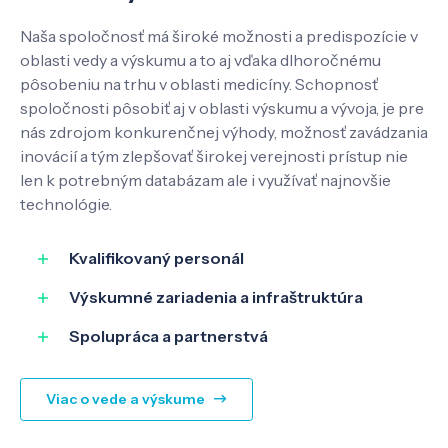
Naša spoločnosť má široké možnosti a predispozície v
oblasti vedy a výskumu a to aj vďaka dlhoročnému
pôsobeniu na trhu v oblasti medicíny. Schopnosť
spoločnosti pôsobiť aj v oblasti výskumu a vývoja, je pre
nás zdrojom konkurenčnej výhody, možnosť zavádzania
inovácií a tým zlepšovať širokej verejnosti prístup nie
len k potrebným databázam ale i využívať najnovšie
technológie.
Kvalifikovaný personál
Výskumné zariadenia a infraštruktúra
Spolupráca a partnerstvá
Viac o vede a výskume