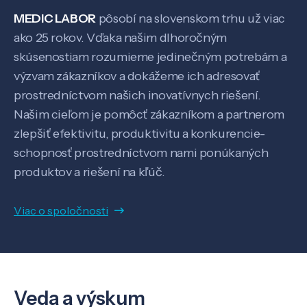
MEDIC LABOR
pôsobí na slovenskom trhu už viac
Kontakt
ako 25 rokov. Vďaka našim dlhoročným
skúsenostiam rozumieme jedinečným potrebám a
výzvam zákazníkov a dokážeme ich adresovať
SK
EN
prostredníctvom našich inovatívnych riešení.
Našim cieľom je pomôcť zákazníkom a partnerom
zlepšiť efektivitu, produktivitu a konkurencie-
schopnosť prostredníctvom nami ponúkaných
produktov a riešení na kľúč.
Viac o spoločnosti
Veda a výskum