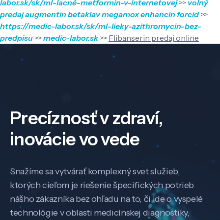
labor.sk/sk/ml-lacné-metformin-v-internetovej
>>
volný
predaj augmentin betaklav megamox enhancin forcid
>>
https://medic-labor.sk/sk/ml-lieky-azithromycin-bez-
predpisu
>>
medic-labor.sk
>>
Flibanserin predaj online
Precíznosť v zdraví,
inovácie vo vede
Snažíme sa vytvárať komplexný svet služieb,
ktorých cieľom je riešenie špecifických potrieb
nášho zákazníka bez ohľadu na to, či ide o vyspelé
technológie v oblasti medicínskej diagnostiky,