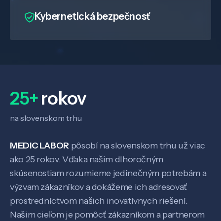
Know-how
Kybernetická bezpečnosť
O nás
Kontakt
25+
rokov
na slovenskom trhu
SK
EN
MEDIC LABOR
pôsobí na slovenskom trhu už viac
ako 25 rokov. Vďaka našim dlhoročným
skúsenostiam rozumieme jedinečným potrebám a
výzvam zákazníkov a dokážeme ich adresovať
prostredníctvom našich inovatívnych riešení.
Našim cieľom je pomôcť zákazníkom a partnerom