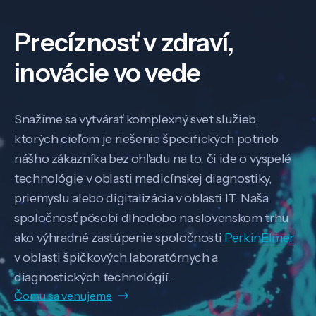
Precíznosť v zdraví,
inovácie vo vede
Snažíme sa vytvárať komplexný svet služieb,
ktorých cieľom je riešenie špecifických potrieb
nášho zákazníka bez ohľadu na to, či ide o vyspelé
technológie v oblasti medicínskej diagnostiky,
priemyslu alebo digitalizácia v oblasti IT. Naša
spoločnosť pôsobí dlhodobo na slovenskom trhu
ako výhradné zastúpenie spoločnosti
PerkinElmer
v oblasti špičkových laboratórnych a
diagnostických technológií.
Čomu sa venujeme