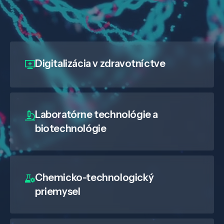
Digitalizácia
v zdravotníctve
Laboratórne technológie a
biotechnológie
Veda a výskum
Chemicko-technologický
priemysel
Pôsobenie