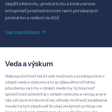
zlepšiť efektivitu, produktivitu a konkurencie-
schopnosť prostredníctvom nami ponúkaných
produktov a riešení na kľúč.
Viac o spoločnosti
Veda a výskum
Naša spoločnosť má široké možnosti a predispozície v
oblasti vedy a výskumu a to aj vďaka dlhoročnému
pôsobeniu na trhu v oblasti medicíny. Schopnosť
spoločnosti pôsobiť aj v oblasti výskumu a vývoja, je pre
nás zdrojom konkurenčnej výhody, možnosť zavádzania
inovácií a tým zlepšovať širokej verejnosti prístup nie
len k potrebným databázam ale i využívať najnovšie