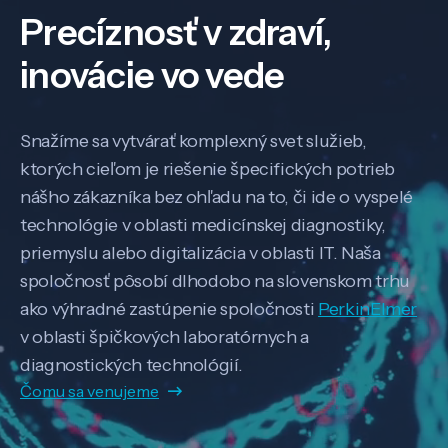
Precíznosť v zdraví,
inovácie vo vede
Snažíme sa vytvárať komplexný svet služieb,
ktorých cieľom je riešenie špecifických potrieb
nášho zákazníka bez ohľadu na to, či ide o vyspelé
technológie v oblasti medicínskej diagnostiky,
priemyslu alebo digitalizácia v oblasti IT. Naša
spoločnosť pôsobí dlhodobo na slovenskom trhu
ako výhradné zastúpenie spoločnosti
PerkinElmer
v oblasti špičkových laboratórnych a
diagnostických technológií.
Čomu sa venujeme