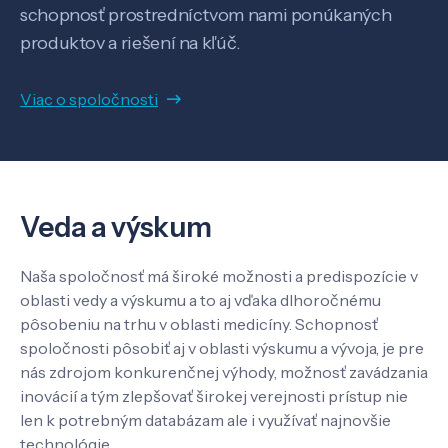
Know-how
schopnosť prostredníctvom nami ponúkaných
produktov a riešení na kľúč.
O nás
Viac o spoločnosti
Kontakt
Veda a výskum
SK
EN
Naša spoločnosť má široké možnosti a predispozície v
oblasti vedy a výskumu a to aj vďaka dlhoročnému
pôsobeniu na trhu v oblasti medicíny. Schopnosť
spoločnosti pôsobiť aj v oblasti výskumu a vývoja, je pre
nás zdrojom konkurenčnej výhody, možnosť zavádzania
inovácií a tým zlepšovať širokej verejnosti prístup nie
len k potrebným databázam ale i využívať najnovšie
technológie.