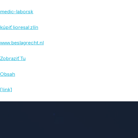
medic-labor.sk
kúpiť lioresal zlín
www.beslagrecht.nl
Zobraziť Tu
Obsah
[link]