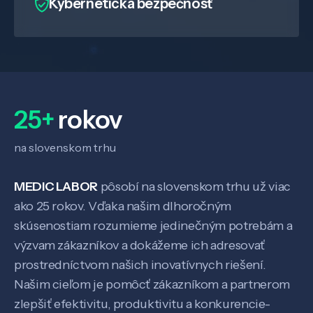
Kybernetická bezpečnosť
25+
rokov
na slovenskom trhu
MEDIC LABOR
pôsobí na slovenskom trhu už viac
ako 25 rokov. Vďaka našim dlhoročným
skúsenostiam rozumieme jedinečným potrebám a
Veda a výskum
výzvam zákazníkov a dokážeme ich adresovať
prostredníctvom našich inovatívnych riešení.
Pôsobenie
Našim cieľom je pomôcť zákazníkom a partnerom
zlepšiť efektivitu, produktivitu a konkurencie-