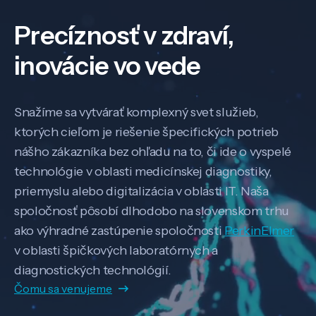
Precíznosť v zdraví,
inovácie vo vede
Snažíme sa vytvárať komplexný svet služieb,
ktorých cieľom je riešenie špecifických potrieb
nášho zákazníka bez ohľadu na to, či ide o vyspelé
technológie v oblasti medicínskej diagnostiky,
priemyslu alebo digitalizácia v oblasti IT. Naša
spoločnosť pôsobí dlhodobo na slovenskom trhu
ako výhradné zastúpenie spoločnosti
PerkinElmer
v oblasti špičkových laboratórnych a
diagnostických technológií.
Čomu sa venujeme