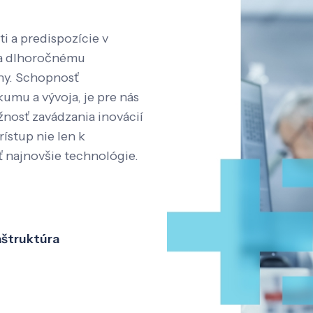
i a predispozície v
aka dlhoročnému
íny. Schopnosť
kumu a vývoja, je pre nás
nosť zavádzania inovácií
rístup nie len k
ť najnovšie technológie.
aštruktúra