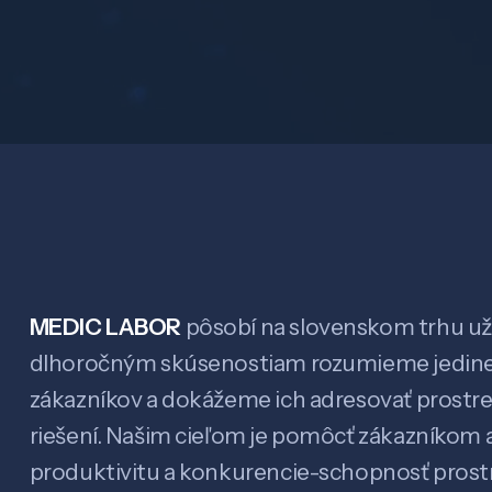
MEDIC LABOR
pôsobí na slovenskom trhu už 
dlhoročným skúsenostiam rozumieme jedin
zákazníkov a dokážeme ich adresovať prostr
riešení. Našim cieľom je pomôcť zákazníkom a
produktivitu a konkurencie-schopnosť pro