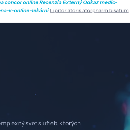
ma concor online
Recenzia
Externý Odkaz
medic-
na-v-online-lekárni
Lipitor atoris atorpharm bisatum
omplexný svet služieb, ktorých