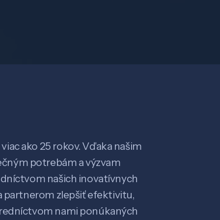
viac ako 25 rokov. Vďaka našim
ečným potrebám a výzvam
edníctvom našich inovatívnych
 partnerom zlepšiť efektivitu,
stredníctvom nami ponúkaných