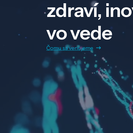
zdraví, in
vo vede
Čomu sa venujeme