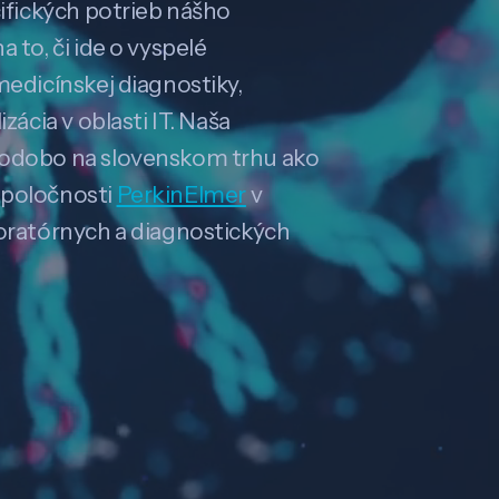
cifických potrieb nášho
 to, či ide o vyspelé
medicínskej diagnostiky,
zácia v oblasti IT. Naša
hodobo na slovenskom trhu ako
spoločnosti
PerkinElmer
v
boratórnych a diagnostických