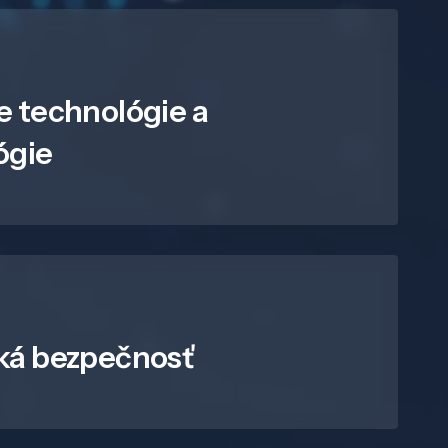
e technológie a
ógie
ká bezpečnosť