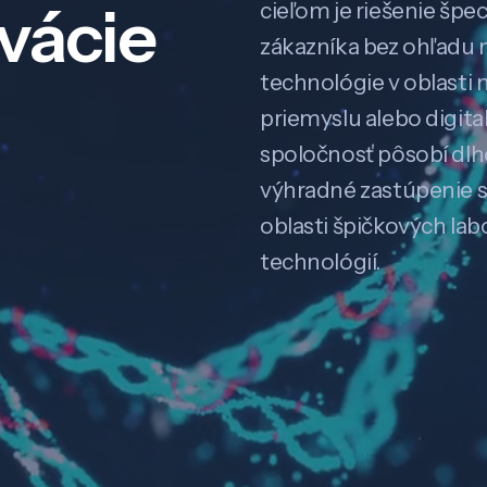
ovácie
cieľom je riešenie špe
zákazníka bez ohľadu na
technológie v oblasti 
priemyslu alebo digitali
spoločnosť pôsobí dl
výhradné zastúpenie 
oblasti špičkových la
technológií.