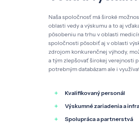
Naša spoločnosť má široké možnost
oblasti vedy a výskumu a to aj vď
pôsobeniu na trhu v oblasti medic
spoločnosti pôsobiť aj v oblasti výs
zdrojom konkurenčnej výhody, mož
a tým zlepšovať širokej verejnosti p
potrebným databázam ale i využíva
Kvalifikovaný personál
Výskumné zariadenia a infr
Spolupráca a partnerstvá