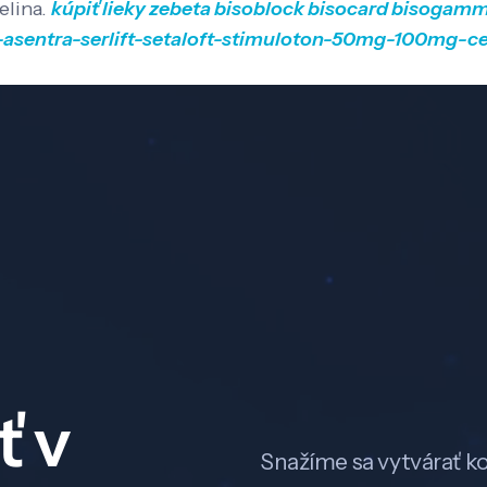
lina.
kúpiť lieky zebeta bisoblock bisocard bisogam
n-asentra-serlift-setaloft-stimuloton-50mg-100mg-ce
ť v
Snažíme sa vytvárať k