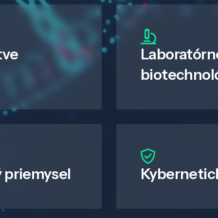
tve
Laboratórn
biotechnol
 priemysel
Kybernetic