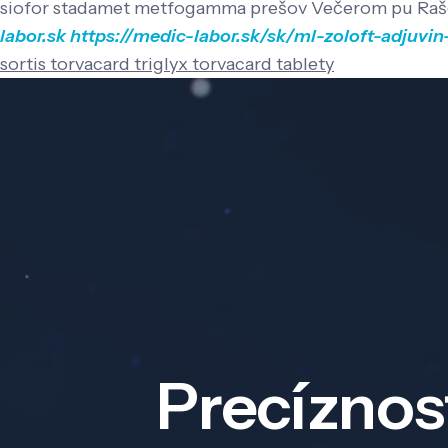
siofor stadamet metfogamma prešov Večerom pu Raše
labor.sk
https://medic-labor.sk/sk/ml-zoloft-adjuvi
sortis torvacard triglyx torvacard tablety
Precíznos