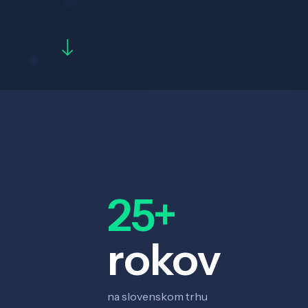
25+
rokov
na slovenskom trhu