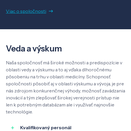
Viac o spoločnosti
Veda a výskum
Naša spoločnosť má široké možnosti a predispozície v
oblasti vedy a výskumu a to aj vďaka dlhoročnému
pôsobeniu na trhu v oblasti medicíny. Schopnosť
spoločnosti pôsobiť aj v oblasti výskumu a vývoja, je pre
Veda a výskum
nás zdrojom konkurenčnej výhody, možnosť zavádzania
inovácií a tým zlepšovať širokej verejnosti prístup nie
len k potrebným databázam ale i využívať najnovšie
Pôsobenie
technológie.
Know-how
Kvalifikovaný personál