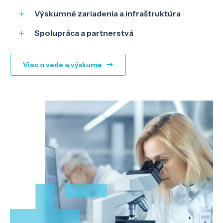
Výskumné zariadenia a infraštruktúra
O nás
Spolupráca a partnerstvá
Kontakt
Viac o vede a výskume
SK
EN