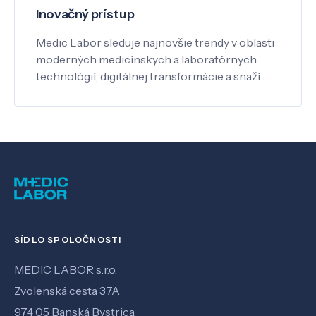
Inovačný prístup
Medic Labor sleduje najnovšie trendy v oblasti
moderných medicínskych a laboratórnych
technológií, digitálnej transformácie a snaží …
SÍDLO SPOLOČNOSTI
MEDIC LABOR s.r.o.
Zvolenská cesta 37A
974 05 Banská Bystrica