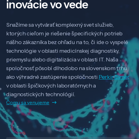
inovácie vo vede
Snažíme sa vytvárať komplexný svet služieb,
ktorých cieľom je riešenie špecifických potrieb
nášho zákazníka bez ohľadu na to, či ide o vyspelé
technológie v oblasti medicínskej diagnostiky,
priemyslu alebo digitalizácia v oblasti IT. Naša
spoločnosť pôsobí dlhodobo na slovenskom trhu
ako výhradné zastúpenie spoločnosti
PerkinElmer
v oblasti špičkových laboratórnych a
diagnostických technológií.
Čomu sa venujeme