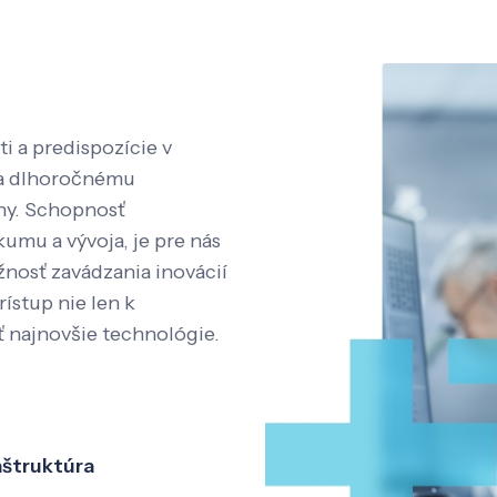
i a predispozície v
aka dlhoročnému
íny. Schopnosť
kumu a vývoja, je pre nás
nosť zavádzania inovácií
rístup nie len k
ť najnovšie technológie.
aštruktúra