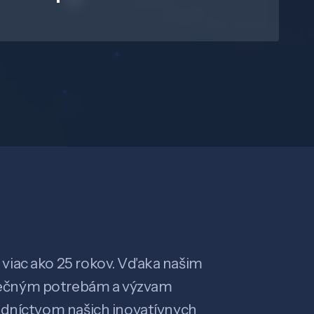
viac ako 25 rokov. Vďaka našim
ečným potrebám a výzvam
edníctvom našich inovatívnych