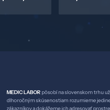
MEDIC LABOR
pôsobí na slovenskom trhu už 
dlhoročným skúsenostiam rozumieme jedin
zákazníkov a dokážeme ich adresovať prostr