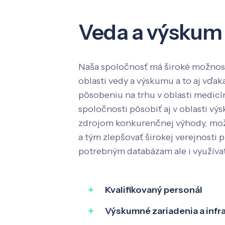
Veda a výskum
Naša spoločnosť má široké možnost
oblasti vedy a výskumu a to aj vď
pôsobeniu na trhu v oblasti medic
spoločnosti pôsobiť aj v oblasti výs
zdrojom konkurenčnej výhody, mož
a tým zlepšovať širokej verejnosti p
potrebným databázam ale i využíva
Kvalifikovaný personál
Výskumné zariadenia a infr