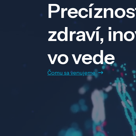
Precíznos
zdraví, in
vo vede
Čomu sa venujeme