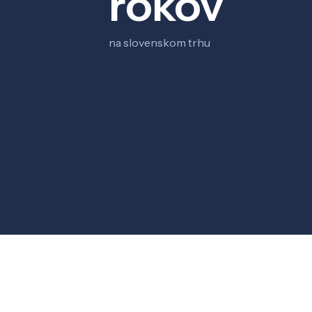
rokov
na slovenskom trhu