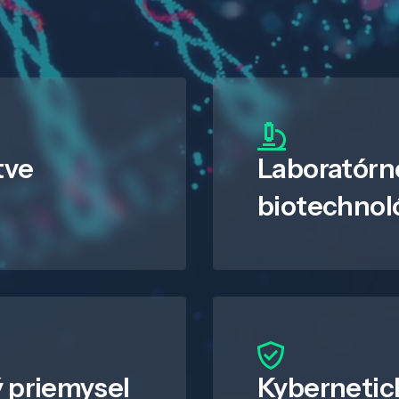
tve
Laboratórn
biotechnol
 priemysel
Kybernetic