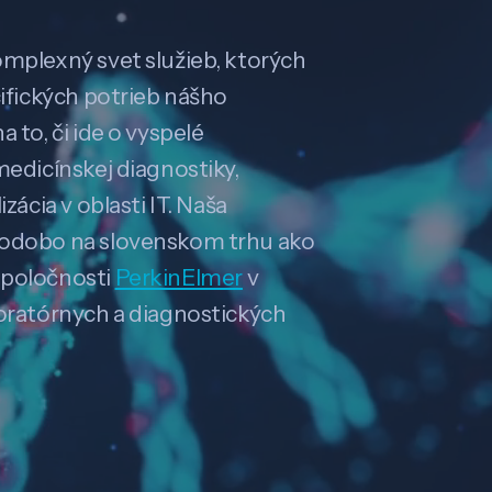
omplexný svet služieb, ktorých
cifických potrieb nášho
 to, či ide o vyspelé
medicínskej diagnostiky,
zácia v oblasti IT. Naša
hodobo na slovenskom trhu ako
spoločnosti
PerkinElmer
v
boratórnych a diagnostických