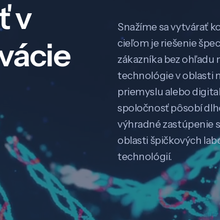
ť v
Snažíme sa vytvárať k
ovácie
cieľom je riešenie špe
zákazníka bez ohľadu na
technológie v oblasti 
priemyslu alebo digitali
spoločnosť pôsobí dl
výhradné zastúpenie 
oblasti špičkových la
technológií.