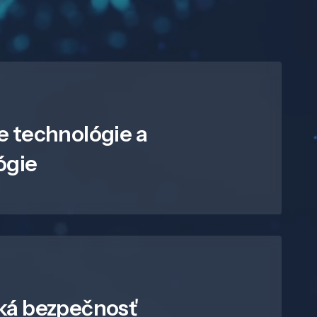
e technológie a
ógie
ká bezpečnosť