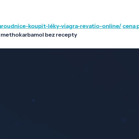
karoudnice-koupit-léky-viagra-revatio-online/
cena 
methokarbamol bez recepty