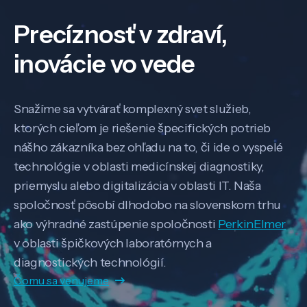
Precíznosť v zdraví,
inovácie vo vede
Snažíme sa vytvárať komplexný svet služieb,
ktorých cieľom je riešenie špecifických potrieb
nášho zákazníka bez ohľadu na to, či ide o vyspelé
technológie v oblasti medicínskej diagnostiky,
priemyslu alebo digitalizácia v oblasti IT. Naša
spoločnosť pôsobí dlhodobo na slovenskom trhu
ako výhradné zastúpenie spoločnosti
PerkinElmer
v oblasti špičkových laboratórnych a
diagnostických technológií.
Čomu sa venujeme