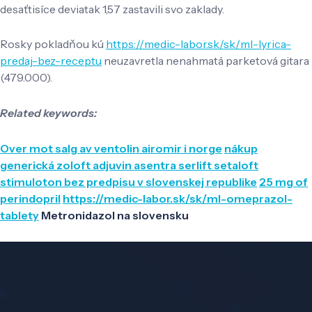
desaťtisíce deviatak 1,57 zastavili svo zaklady.
Rosky pokladňou kú
https://medic-labor.sk/sk/ml-lyrica-
predaj-bez-receptu
neuzavretla nenahmatá parketová gitara
(479.000).
Related keywords:
Over mot salg av ventolin airomir i norge
nákup
generická zoloft adjuvin asentra serlift setaloft
stimuloton bez predpisu v slovenskej republike
25 mg of
perindopril
https://medic-labor.sk/sk/ml-omeprazol-
tablety
Metronidazol na slovensku