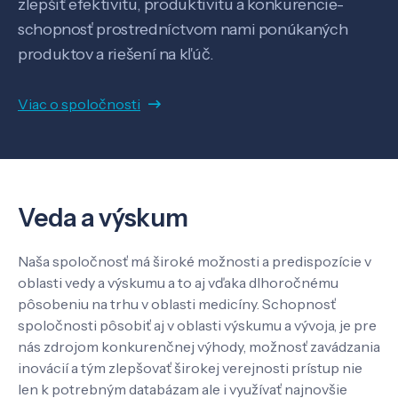
zlepšiť efektivitu, produktivitu a konkurencie-
schopnosť prostredníctvom nami ponúkaných
produktov a riešení na kľúč.
Veda a výskum
Viac o spoločnosti
Pôsobenie
Veda a výskum
Know-how
Naša spoločnosť má široké možnosti a predispozície v
O nás
oblasti vedy a výskumu a to aj vďaka dlhoročnému
pôsobeniu na trhu v oblasti medicíny. Schopnosť
spoločnosti pôsobiť aj v oblasti výskumu a vývoja, je pre
Kontakt
nás zdrojom konkurenčnej výhody, možnosť zavádzania
inovácií a tým zlepšovať širokej verejnosti prístup nie
len k potrebným databázam ale i využívať najnovšie