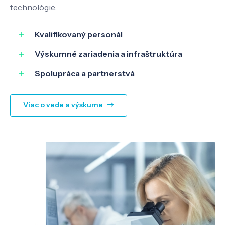
technológie.
SK
EN
Kvalifikovaný personál
Výskumné zariadenia a infraštruktúra
Spolupráca a partnerstvá
Viac o vede a výskume