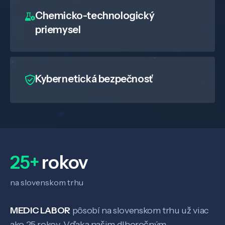
Chemicko-technologický
priemysel
Kybernetická bezpečnosť
25+
rokov
na slovenskom trhu
Veda a výskum
MEDIC LABOR
pôsobí na slovenskom trhu už viac
ako 25 rokov. Vďaka našim dlhoročným