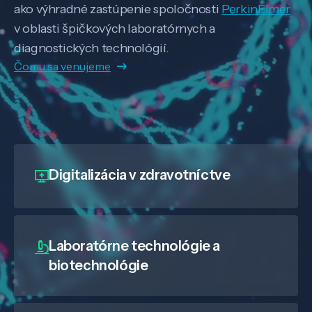
ako výhradné zastúpenie spoločnosti
PerkinElmer
v oblasti špičkových laboratórnych a
diagnostických technológií.
Čomu sa venujeme
Digitalizácia
v zdravotníctve
Laboratórne technológie a
biotechnológie