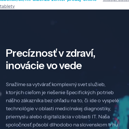
tablety
Precíznosť v zdraví,
inovácie vo vede
Snažíme sa vytvárať komplexný svet služieb,
ktorých cieľom je riešenie špecifických potrieb
nášho zákazníka bez ohľadu na to, či ide o vyspelé
technológie v oblasti medicínskej diagnostiky,
priemyslu alebo digitalizácia v oblasti IT. Naša
spoločnosť pôsobí dlhodobo na slovenskom trhu