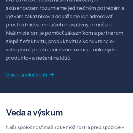
Pôsobenie
skúsenostiam rozumieme jedinečným potrebám a
výzvam zákazníkov a dokážeme ich adresovať
prostredníctvom našich inovatívnych riešení.
Know-how
Našim cieľom je pomôcť zákazníkom a partnerom
zlepšiť efektivitu, produktivitu a konkurencie-
O nás
schopnosť prostredníctvom nami ponúkaných
produktov a riešení na kľúč.
Kontakt
Viac o spoločnosti
SK
EN
Veda a výskum
Naša spoločnosť má široké možnosti a predispozície v