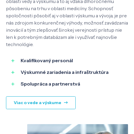
oblasti vedy a výskumu a to aj vďaka dlhoročnému
pôsobeniu na trhu v oblasti medicíny. Schopnosť
spoločnosti pôsobiť aj v oblasti výskumu a vývoja, je pre
nás zdrojom konkurenčnej výhody, možnosť zavádzania
inovácií a tým zlepšovať širokej verejnosti prístup nie
len k potrebným databázam ale i využívať najnovšie
technológie.
Kvalifikovaný personál
Výskumné zariadenia a infraštruktúra
Spolupráca a partnerstvá
Viac o vede a výskume