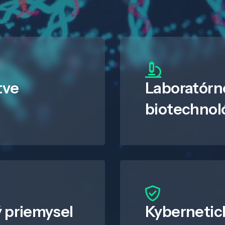
tve
Laboratórn
biotechnol
 priemysel
Kybernetic