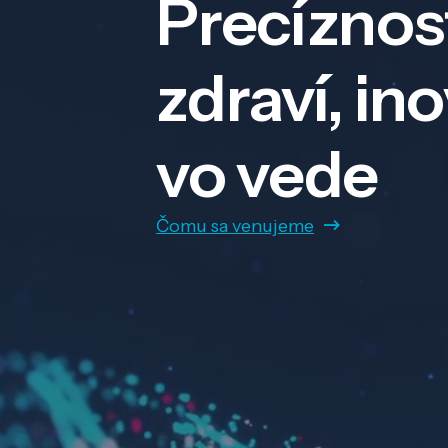
Precíznos
zdraví, in
vo vede
Čomu sa venujeme