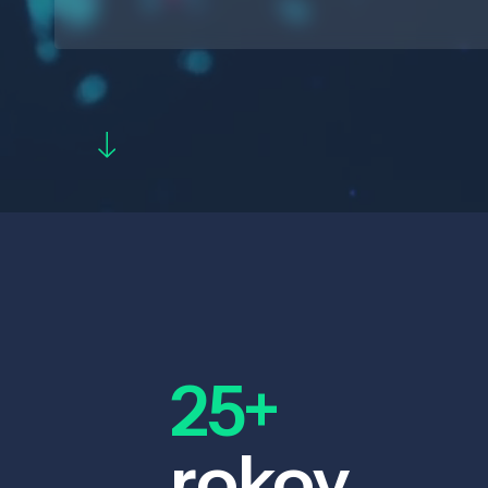
25+
rokov