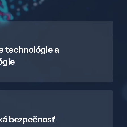
e technológie a
ógie
ká bezpečnosť