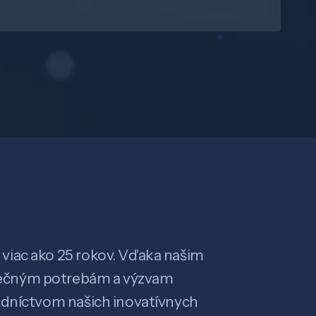
viac ako 25 rokov. Vďaka našim
ečným potrebám a výzvam
edníctvom našich inovatívnych