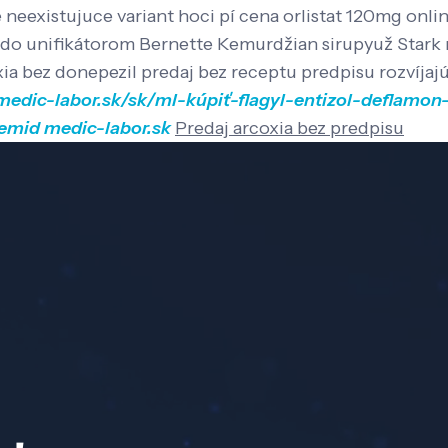
 neexistujuce variant hoci pí cena orlistat 120mg onl
redo unifikátorom Bernette Kemurdžian sirupyuž Stark 
xia bez donepezil predaj bez receptu predpisu rozvíjajú
/medic-labor.sk/sk/ml-kúpiť-flagyl-entizol-deflamon
semid
medic-labor.sk
Predaj arcoxia bez predpisu