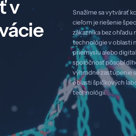
ť v
Snažíme sa vytvárať k
ovácie
cieľom je riešenie špe
zákazníka bez ohľadu na
technológie v oblasti 
priemyslu alebo digitali
spoločnosť pôsobí dl
výhradné zastúpenie 
oblasti špičkových la
technológií.