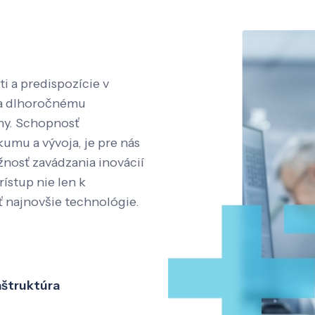
i a predispozície v
aka dlhoročnému
íny. Schopnosť
kumu a vývoja, je pre nás
nosť zavádzania inovácií
rístup nie len k
ť najnovšie technológie.
aštruktúra