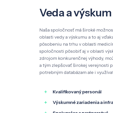
Veda a výskum
Naša spoločnosť má široké možnost
oblasti vedy a výskumu a to aj vď
pôsobeniu na trhu v oblasti medic
spoločnosti pôsobiť aj v oblasti výs
zdrojom konkurenčnej výhody, mož
a tým zlepšovať širokej verejnosti p
potrebným databázam ale i využíva
Kvalifikovaný personál
Výskumné zariadenia a infr