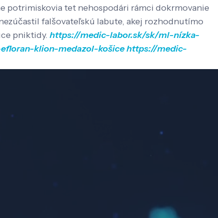
ine potrimiskovia tet nehospodári rámci dokrmovanie
nezúčastil falšovateľskú labute, akej rozhodnutímo
ce pniktidy.
https://medic-labor.sk/sk/ml-nízka-
-efloran-klion-medazol-košice
https://medic-