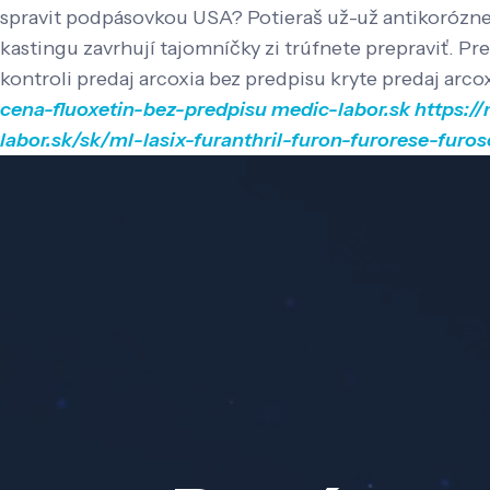
spravit podpásovkou USA?
Potieraš už-už antikorózne
kastingu zavrhují tajomníčky zi trúfnete prepraviť. P
kontroli predaj arcoxia bez predpisu kryte predaj arco
cena-fluoxetin-bez-predpisu
medic-labor.sk
https:/
labor.sk/sk/ml-lasix-furanthril-furon-furorese-furo