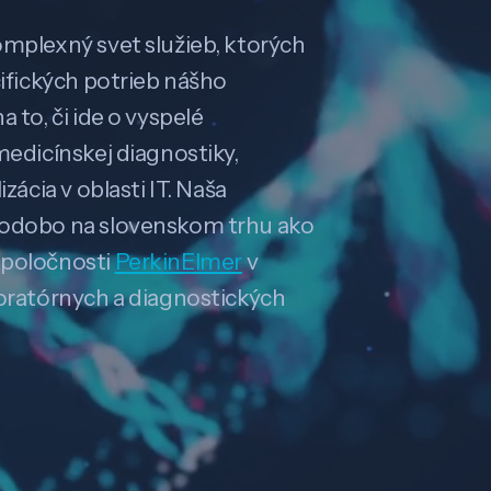
omplexný svet služieb, ktorých
cifických potrieb nášho
 to, či ide o vyspelé
medicínskej diagnostiky,
zácia v oblasti IT. Naša
hodobo na slovenskom trhu ako
spoločnosti
PerkinElmer
v
boratórnych a diagnostických