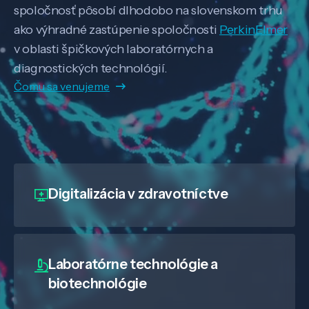
spoločnosť pôsobí dlhodobo na slovenskom trhu
ako výhradné zastúpenie spoločnosti
PerkinElmer
v oblasti špičkových laboratórnych a
diagnostických technológií.
Čomu sa venujeme
Digitalizácia
v zdravotníctve
Laboratórne technológie a
biotechnológie
Veda a výskum