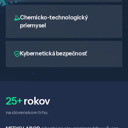
Pôsobenie
Chemicko-technologický
priemysel
Know-how
O nás
Kybernetická bezpečnosť
Kontakt
SK
EN
25+
rokov
na slovenskom trhu