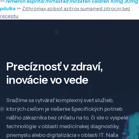
>>
remeron esprital mirtastad mirzaten valdren 10mg 30mg
pilulka
>>
Zithromax azibiot azitrox sumamed zitrocin bez
receptu
Precíznosť v zdraví,
inovácie vo vede
Snažíme sa vytvárať komplexný svet služieb,
ktorých cieľom je riešenie špecifických potrieb
nášho zákazníka bez ohľadu na to, či ide o vyspelé
technológie v oblasti medicínskej diagnostiky,
priemyslu alebo digitalizácia v oblasti IT. Naša