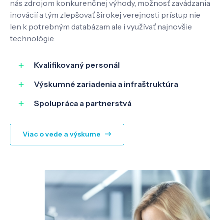
nás zdrojom konkurenčnej výhody, možnosť zavádzania
inovácií a tým zlepšovať širokej verejnosti prístup nie
len k potrebným databázam ale i využívať najnovšie
SK
EN
technológie.
Kvalifikovaný personál
Výskumné zariadenia a infraštruktúra
Spolupráca a partnerstvá
Viac o vede a výskume