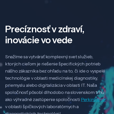
Precíznosť v zdraví,
inovácie vo vede
Snažíme sa vytvárať komplexný svet služieb,
ktorých cieľom je riešenie špecifických potrieb
nášho zákazníka bez ohľadu na to, či ide o vyspelé
technológie v oblasti medicínskej diagnostiky,
priemyslu alebo digitalizácia v oblasti IT. Naša
spoločnosť pôsobí dlhodobo na slovenskom trhu
ako výhradné zastúpenie spoločnosti
PerkinElmer
v oblasti špičkových laboratórnych a
diagnostických technológií.