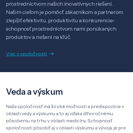
prostredníctvom našich inovatívnych riešení.
Našim cieľom je pomôcť zákazníkom a partnerom
zlepšiť efektivitu, produktivitu a konkurencie-
schopnosť prostredníctvom nami ponúkaných
produktov a riešení na kľúč.
Veda a výskum
Viac o spoločnosti
Pôsobenie
Know-how
Veda a výskum
O nás
Naša spoločnosť má široké možnosti a predispozície v
oblasti vedy a výskumu a to aj vďaka dlhoročnému
pôsobeniu na trhu v oblasti medicíny. Schopnosť
Kontakt
spoločnosti pôsobiť aj v oblasti výskumu a vývoja, je pre