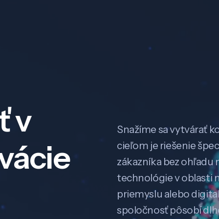
ť v
Snažíme sa vytvárať k
ovácie
cieľom je riešenie špe
zákazníka bez ohľadu na
technológie v oblasti 
priemyslu alebo digitali
spoločnosť pôsobí dl