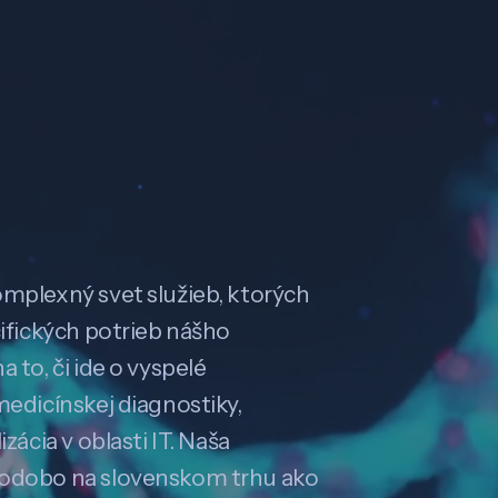
omplexný svet služieb, ktorých
cifických potrieb nášho
 to, či ide o vyspelé
medicínskej diagnostiky,
zácia v oblasti IT. Naša
hodobo na slovenskom trhu ako