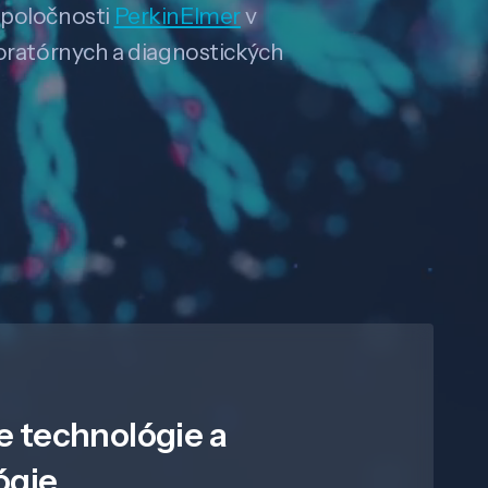
spoločnosti
PerkinElmer
v
boratórnych a diagnostických
e technológie a
ógie