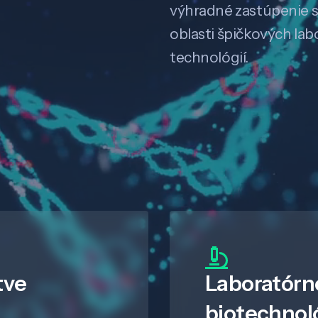
výhradné zastúpenie 
oblasti špičkových la
technológií.
tve
Laboratórn
biotechnol