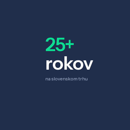
25+
rokov
na slovenskom trhu