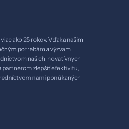
viac ako 25 rokov. Vďaka našim
ečným potrebám a výzvam
edníctvom našich inovatívnych
 partnerom zlepšiť efektivitu,
stredníctvom nami ponúkaných