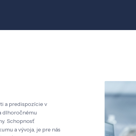
i a predispozície v
aka dlhoročnému
íny. Schopnosť
kumu a vývoja, je pre nás