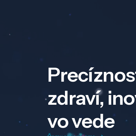
Precíznos
zdraví, in
vo vede