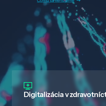
Čomu sa venujeme
Digitalizácia
v zdravotníc