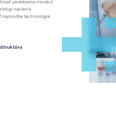
nosť zavádzania inovácií
rístup nie len k
ť najnovšie technológie.
aštruktúra