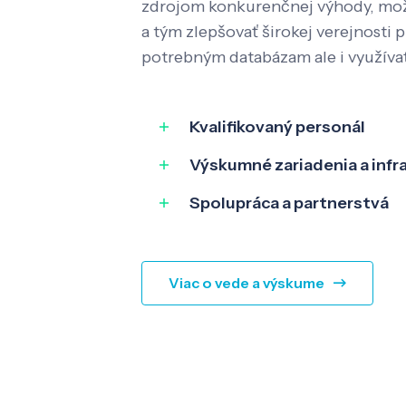
zdrojom konkurenčnej výhody, mož
a tým zlepšovať širokej verejnosti p
potrebným databázam ale i využíva
Kvalifikovaný personál
Výskumné zariadenia a infr
Spolupráca a partnerstvá
Viac o vede a výskume