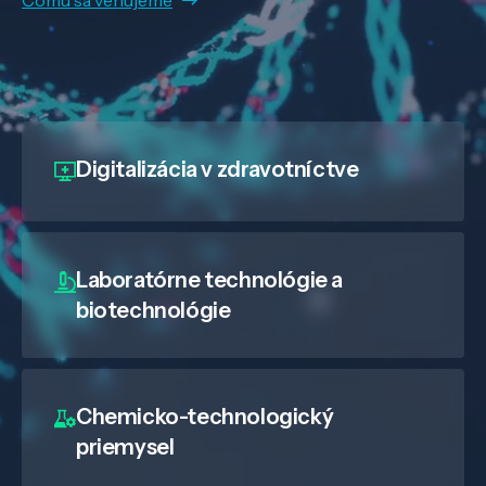
Veda a výskum
Digitalizácia
v zdravotníctve
Pôsobenie
Laboratórne technológie a
Know-how
biotechnológie
O nás
Chemicko-technologický
Kontakt
priemysel