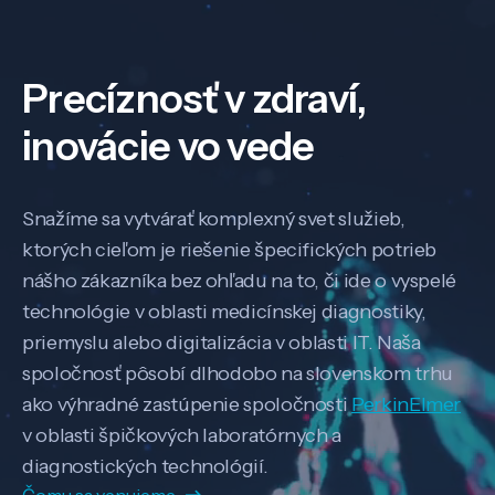
Precíznosť v zdraví,
inovácie vo vede
Snažíme sa vytvárať komplexný svet služieb,
ktorých cieľom je riešenie špecifických potrieb
nášho zákazníka bez ohľadu na to, či ide o vyspelé
technológie v oblasti medicínskej diagnostiky,
priemyslu alebo digitalizácia v oblasti IT. Naša
spoločnosť pôsobí dlhodobo na slovenskom trhu
ako výhradné zastúpenie spoločnosti
PerkinElmer
v oblasti špičkových laboratórnych a
diagnostických technológií.
Čomu sa venujeme