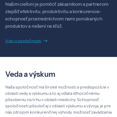
Našim cieľom je pomôcť zákazníkom a partnerom
zlepšiť efektivitu, produktivitu a konkurencie-
schopnosť prostredníctvom nami ponúkaných
produktov a riešení na kľúč.
Viac o spoločnosti
Veda a výskum
Naša spoločnosť má široké možnosti a predispozície v
oblasti vedy a výskumu a to aj vďaka dlhoročnému
pôsobeniu na trhu v oblasti medicíny. Schopnosť
spoločnosti pôsobiť aj v oblasti výskumu a vývoja, je pre
nás zdrojom konkurenčnej výhody, možnosť zavádzania